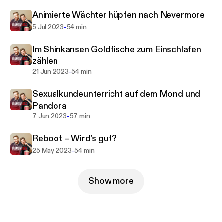
Sollten wir dennoch einmal spoilern wollen, weil wir
einfach tiefer in den Film/die Serie abtauchen
Animierte Wächter hüpfen nach Nevermore
wollen, markieren wir dies mit Hilfe der
-
5 Jul 2023
54 min
Kapitelmarker und kündigen es in der Episode an
Im Shinkansen Goldfische zum Einschlafen
der entsprechenden Stelle an.
zählen
-
21 Jun 2023
54 min
Du willst uns auch über das Thema Filme und Serien
hinaus zuhören? Dann lausche doch mal in unseren
Sexualkundeunterricht auf dem Mond und
Podcast „Voltage“ rein. Dort nehmen wir dich mit in
Pandora
die Welt der erneuerbaren Energien und der
-
7 Jun 2023
57 min
Elektromobilität.
Reboot – Wird's gut?
-
25 May 2023
54 min
Show more