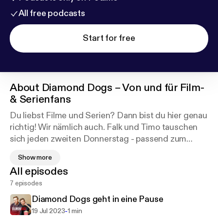
All free podcasts
Start for free
About
Diamond Dogs – Von und für Film-
& Serienfans
Du liebst Filme und Serien? Dann bist du hier genau
richtig! Wir nämlich auch. Falk und Timo tauschen
sich jeden zweiten Donnerstag - passend zum
wöchtenlichen Neustarttermin von Kinofilmen -
Show more
über liebgewonnene oder einfach aktuelle Filme
All episodes
und Serien sowie Klassiker und die neuesten News
7 episodes
rund ums Bewegtbild aus.
Diamond Dogs geht in eine Pause
Wir sind ein spoilerfreier Film- und Serienpodcast.
-
19 Jul 2023
1 min