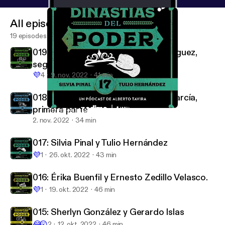
All episodes
19 episodes
019: Samuel García y Mariana Rodríguez,
segunda parte
💜
4
9. nov. 2022
41 min
018: Mariana Rodríguez y Samuel García,
primera parte
017: Silvia Pinal y Tulio Hernández
Dinastías del Poder
2. nov. 2022
34 min
017: Silvia Pinal y Tulio Hernández
💜
1
26. okt. 2022
43 min
016: Érika Buenfil y Ernesto Zedillo Velasco.
💜
1
19. okt. 2022
46 min
015: Sherlyn González y Gerardo Islas
😂
😲
2
12. okt. 2022
46 min