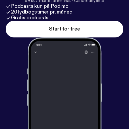
99 kr. / month after trial.
·
Cancel anytime
Podcasts kun på Podimo
20 lydbogstimer pr. måned
Gratis podcasts
Start for free