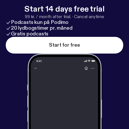
Start 14 days free trial
99 kr. / month after trial.
·
Cancel anytime
Podcasts kun på Podimo
20 lydbogstimer pr. måned
Gratis podcasts
Start for free