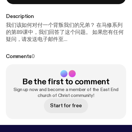
Description
我们该如何对付一个背叛我们的兄弟？ 在马修系列
的第89课中，我们回答了这个问题。 如果您有任何
疑问，请发送电子邮件至
answerinintword@gmail.com或在评论部分发表评
论。 该播客由加拿大多伦多的东方基督教会组成。
Comments
0
我们将在周一，周二，周三和周四发布新的播客。
所有剧集都可以在我们的网站
（www.eastendchurch.org）或我们的YouTube频道
Be the first to comment
（www.youtube.com/EastEndChurchofChrist）上
找到。
Sign up now and become a member of the East End
church of Christ community!
Start for free