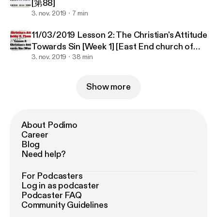
[第88]
3. nov. 2019
7 min
11/03/2019 Lesson 2: The Christian's Attitude
Towards Sin [Week 1] [East End church of
Christ]
3. nov. 2019
38 min
Show more
About Podimo
Career
Blog
Need help?
For Podcasters
Log in as podcaster
Podcaster FAQ
Community Guidelines