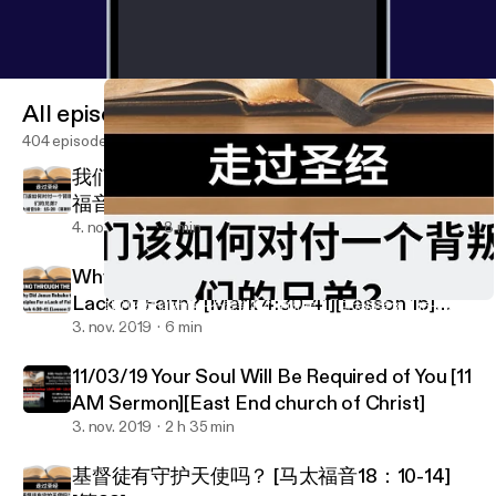
All episodes
404 episodes
我们该如何对付一个背叛我们的兄弟？ [马太
福音18：15-20][第89]
4. nov. 2019
8 min
Why Did Jesus Rebuke the Disciples For a
Lack of Faith? [Mark 4:30-41][Lesson 15]
我们该如何对付一个背叛我们的兄弟？ [马太福音18：15-20][第89]
East End church of Christ
[W.T.T.B.]
3. nov. 2019
6 min
11/03/19 Your Soul Will Be Required of You [11
AM Sermon][East End church of Christ]
3. nov. 2019
2 h 35 min
基督徒有守护天使吗？ [马太福音18：10-14]