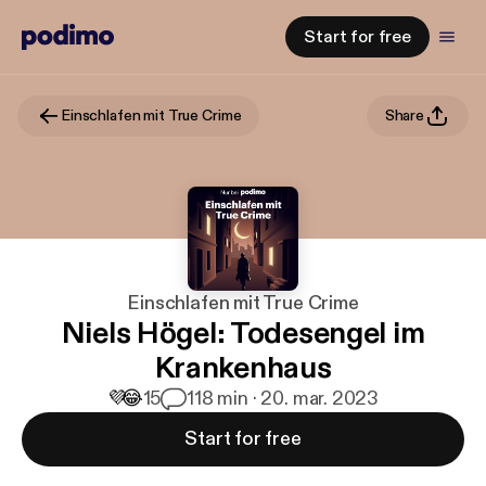
Start for free
Einschlafen mit True Crime
Share
Einschlafen mit True Crime
Niels Högel: Todesengel im
Krankenhaus
💜
😂
15
1
18 min · 20. mar. 2023
Start for free