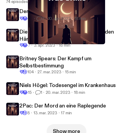
74 episodes
Der Madonnenraub
💜
😂
64
3
10. apr. 2023
18 min
Die OPEC-Geiselnahme: Minister in den
Händen von Terroristen
💜
😂
7
3. apr. 2023
18 min
Niels Högel: Todesengel im Krankenhaus
Einschlafen mit True Crime
Britney Spears: Der Kampf um
Selbstbestimmung
💜
😢
104
27. mar. 2023
15 min
Niels Högel: Todesengel im Krankenhaus
💜
😂
15
1
20. mar. 2023
18 min
2Pac: Der Mord an eine Raplegende
💜
😢
8
13. mar. 2023
17 min
Show more