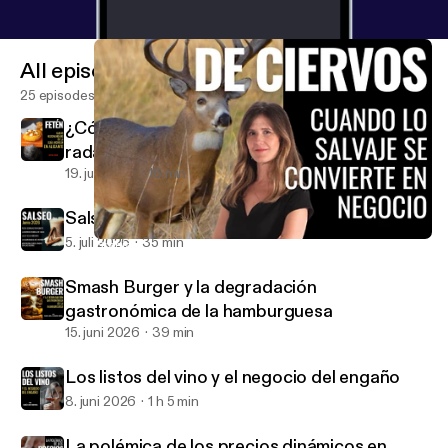
episodio es para ti. Comparte si te ha hecho pensar.
Y si no… cuéntanos por qué.
All episodes
25 episodes
¿Cómo consigue un restaurante entrar en el
radar de la Guía Michelin?
19. juli 2026
16 min
Salseo: Actualidad Gastronómica Junio 2026
5. juli 2026
35 min
Granjas de ciervos: cuando lo salvaje se convierte en negocio
El Anticrítico Gastronómico
Smash Burger y la degradación
gastronómica de la hamburguesa
15. juni 2026
39 min
Los listos del vino y el negocio del engaño
8. juni 2026
1 h 5 min
La polémica de los precios dinámicos en