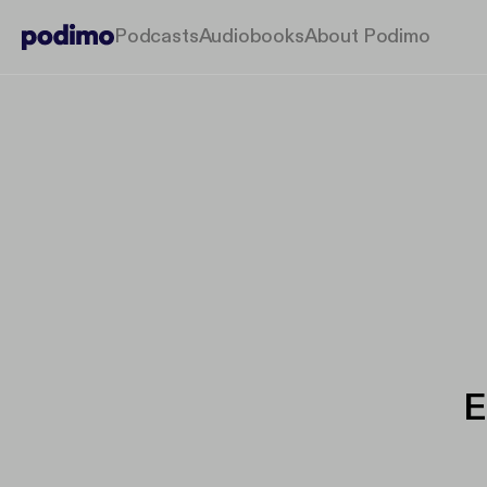
Podcasts
Audiobooks
About Podimo
E