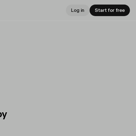
Log in
Start for free
oy