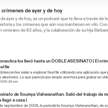
: crímenes de ayer y de hoy
de ayer y de hoy, es un podcast que te lleva a través de 
historia y los crímenes que aún nos mantienen en vilo. Con 
n veterano de 83 años, y la colaboración de su hija Bárbar
 investigación criminal, te sumergirás en historias impacta
otros en el oscuro mundo de los crímenes y descubre los
dos.
nautica los llevó hasta un DOBLE ASESINATO | El crime
attle
dolescentes salen a explorar Seattle utilizando una aplicación que
s aleatorios. Lo que parecía una simple aventura para grabar un ví
-
tiéndose en el inicio de una investigación por un doble asesinato
2026
24 min
e El Caso, crímenes de ayer y de hoy, reconstruimos paso
 el conocido como caso Randonautica, desde el hallazgo de las 
esinato de Soumya Vishwanathan. Salió del trabajo de m
asta la investigación que permitió identificar a las víctimas, Jessi
 llegó a casa |
, y seguir el rastro de las pruebas que condujeron a Michael Dudley
de septiembre de 2008, la periodista Soumya Vishwanathan, de so
remos los hechos del mito para descubrir qué ocurrió realmente, 