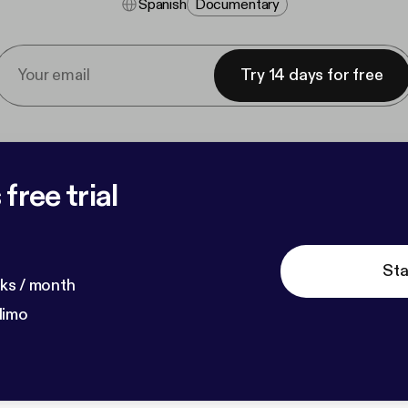
Spanish
Documentary
Try 14 days for free
free trial
Sta
ks / month
dimo