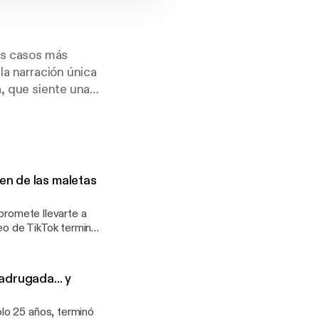
los casos más
la narración única
a, que siente una
ntes, intrigantes y
 secretos que aún
n de las maletas
 promete llevarte a
deo de TikTok termina
 que conmocionó a
maletas en Duwamish
adrugada... y
ca Lewis y Austin
 ante la justicia.
lo 25 años, terminó
cómo trabajaron los