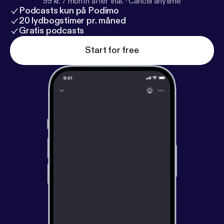
99 kr. / month after trial.
·
Cancel anytime
Podcasts kun på Podimo
20 lydbogstimer pr. måned
Gratis podcasts
Start for free