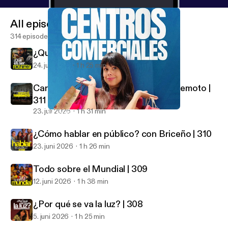
All episodes
314 episodes
¿Qué es ser pichirre? | 312
24. juli 2026
1 h 25 min
Caracas/La Guaira después del terremoto |
311
23. juli 2026
1 h 31 min
La verdad de los Centros Comerciales | 302
El Cuartico
¿Cómo hablar en público? con Briceño | 310
23. juni 2026
1 h 26 min
Todo sobre el Mundial | 309
12. juni 2026
1 h 38 min
¿Por qué se va la luz? | 308
5. juni 2026
1 h 25 min