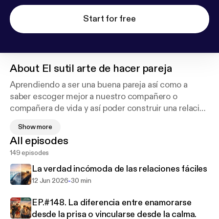
Start for free
About
El sutil arte de hacer pareja
Aprendiendo a ser una buena pareja así como a
saber escoger mejor a nuestro compañero o
compañera de vida y así poder construir una relación
de pareja bien conectada, que nos haga crecer con
Show more
buena comunicación y sabiendo resolver conflictos
All episodes
sin tenerles miedo. Consejos y herramientas para
149 episodes
que puedas mejorar tu relación o iniciar una relación
con una nueva pareja.
La verdad incómoda de las relaciones fáciles
-
12 Jun 2026
30 min
EP.#148. La diferencia entre enamorarse
desde la prisa o vincularse desde la calma.