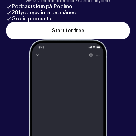
99 kr. / month after trial.
·
Cancel anytime
Podcasts kun på Podimo
20 lydbogstimer pr. måned
Gratis podcasts
Start for free