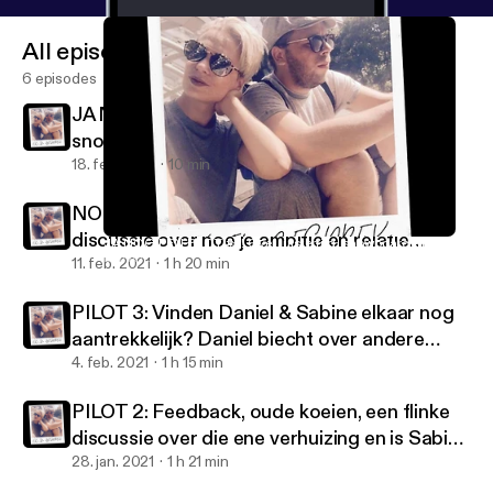
All episodes
6 episodes
JA NOG EEN PILOT #5! Over luistertijd,
snowboarden, en...
18. feb. 2021
10 min
NOG EEN PILOT, NUMMER 4: Een heftige
discussie over hoe je ambitie en relatie
JA NOG EEN PILOT #5! Over luistertijd, snowboarden, en...
EXINGESPREK
combineert!
11. feb. 2021
1 h 20 min
PILOT 3: Vinden Daniel & Sabine elkaar nog
aantrekkelijk? Daniel biecht over andere
vrouwen tijdens hun relatie en Sabine kwam
4. feb. 2021
1 h 15 min
in ongemakkelijke situaties met andere
PILOT 2: Feedback, oude koeien, een flinke
mannen...
discussie over die ene verhuizing en is Sabine
nou jaloers op Monica Geuze?
28. jan. 2021
1 h 21 min