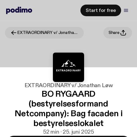
Start for free
EXTRAORDINARY v/ Jonathan Løw
Share
EXTRAORDINARY v/ Jonathan Løw
BO RYGAARD
(bestyrelsesformand
Netcompany): Bag facaden i
bestyrelseslokalet
52 min · 25. juni 2025