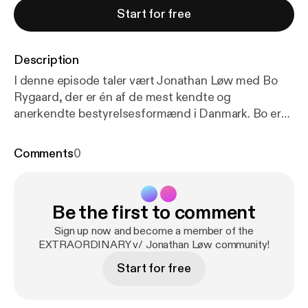
Start for free
Description
I denne episode taler vært Jonathan Løw med Bo
Rygaard, der er én af de mest kendte og
anerkendte bestyrelsesformænd i Danmark. Bo er
bl.a. formand for Netcompany og tidligere
bestyrelsesformand i Parken Sport &
Comments
0
Entertainement samt en lang række andre
fremtrædende virksomheder og børsnoterede
selskaber. I denne som altid jordnære udgave af
Be the first to comment
podcasten taler Bo og Jonathan om, hvad det
kræver at sidde i en bestyrelse og som formand.
Sign up now and become a member of the
Hvad kan man forvente henholdsvis som
EXTRAORDINARY v/ Jonathan Løw community!
virksomhed og bestyrelsesmedlem, og hvad er
Start for free
nogle af de største faldgruber? Bo Rygaard
fortæller også om sin søn, Sebastian Bull, der er