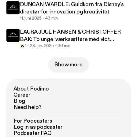
DUNCAN WARDLE: Guldkorn fra Disney's
direktør for innovation og kreativitet
11. juni 2025
43 min
LAURA JUUL HANSEN & CHRISTOFFER
BAK: To unge iværksættere med vidt
🔥
forskellige sandheder
1
28. jan. 2025
36 min
Show more
About Podimo
Career
Blog
Need help?
For Podcasters
Log in as podcaster
Podcaster FAQ