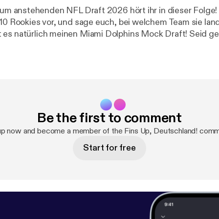
 10 Rookies vor, und sage euch, bei welchem Team sie lan
 es natürlich meinen Miami Dolphins Mock Draft! Seid g
welche Spieler ich ausgewählt habe! Danke fürs Anhören! :-) Ihr findet mich u.a. 
otball.de/
] ⁠⁠⁠⁠⁠⁠⁠⁠⁠⁠⁠⁠⁠⁠⁠⁠⁠⁠⁠⁠www.njoyfootball.de⁠⁠⁠⁠⁠⁠⁠⁠⁠⁠⁠⁠⁠⁠⁠⁠⁠⁠⁠⁠ [
http://www.njoyfootball.d
/
]⁠⁠⁠⁠⁠⁠⁠⁠⁠⁠⁠⁠⁠⁠⁠⁠⁠⁠⁠⁠⁠⁠⁠⁠⁠⁠⁠⁠⁠⁠⁠⁠⁠⁠⁠⁠⁠⁠⁠⁠⁠⁠⁠⁠⁠⁠⁠www.instagram.com/njoyfootball⁠⁠⁠⁠⁠⁠⁠⁠⁠⁠⁠⁠⁠⁠⁠⁠⁠⁠⁠⁠⁠⁠⁠⁠⁠⁠⁠⁠⁠⁠⁠⁠⁠⁠⁠⁠⁠⁠⁠⁠⁠⁠⁠⁠⁠⁠⁠ [
http://www.instagram.
acebook.com/njoyfootball
] ⁠⁠⁠⁠⁠⁠⁠⁠⁠⁠⁠⁠⁠⁠⁠⁠⁠⁠⁠⁠www.facebook.com/njoyfootball⁠⁠⁠⁠⁠⁠⁠⁠⁠⁠⁠⁠⁠⁠⁠⁠⁠⁠⁠⁠⁠⁠⁠⁠⁠⁠⁠⁠⁠⁠⁠⁠⁠⁠⁠⁠⁠⁠⁠⁠⁠⁠⁠⁠⁠
joyfootball
]⁠⁠⁠⁠⁠⁠⁠⁠⁠⁠⁠⁠⁠⁠⁠⁠⁠⁠⁠⁠⁠⁠⁠⁠⁠⁠⁠⁠⁠⁠⁠⁠⁠⁠⁠⁠⁠⁠⁠⁠⁠⁠⁠⁠⁠⁠⁠⁠⁠⁠⁠⁠⁠⁠⁠⁠⁠⁠⁠⁠⁠⁠⁠⁠⁠⁠⁠ [
http://www.tiktok.com/@njoyfootballde
]
ok.com/@njoyfootballde⁠⁠⁠⁠⁠⁠⁠⁠⁠⁠⁠⁠ [
http://www.tiktok.com/@njoyfootball
Be the first to comment
up now and become a member of the Fins Up, Deutschland! comm
Start for free