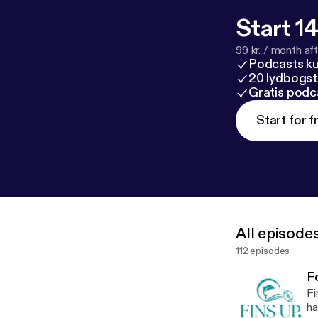
Start 14
99 kr. / month afte
Podcasts k
20 lydbogst
Gratis podc
Start for f
All episode
112 episodes
Fo
Fins up! Willkommen zur
ha