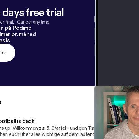
 days free trial
r trial.
·
Cancel anytime
un på Podimo
imer pr. måned
asts
ree
s
otball is back!
 5. Staffel - und den Trainingscamp der Miami Dolphins! Ich
lten euch über alles wichtige auf dem laufenden, und gebe euch na