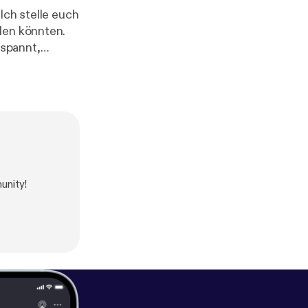
den könnten.
espannt,
hier:⁠⁠⁠⁠⁠⁠⁠⁠⁠⁠⁠⁠⁠⁠⁠⁠⁠⁠⁠⁠⁠⁠⁠⁠⁠⁠⁠⁠⁠⁠⁠⁠⁠⁠⁠⁠⁠⁠⁠⁠⁠⁠⁠⁠⁠⁠⁠⁠⁠⁠⁠⁠⁠⁠⁠⁠⁠⁠⁠⁠⁠⁠⁠⁠⁠⁠⁠ [
htt
e/
http://www.
com/njoyfootba
⁠⁠ [
http://www.f
de
]
unity!