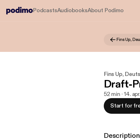
Podcasts
Audiobooks
About Podimo
Fins Up, De
Fins Up, Deut
Draft-P
52 min · 14. ap
Start for fr
Description