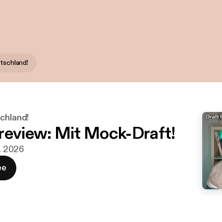
utschland!
schland!
review: Mit Mock-Draft!
r. 2026
ee