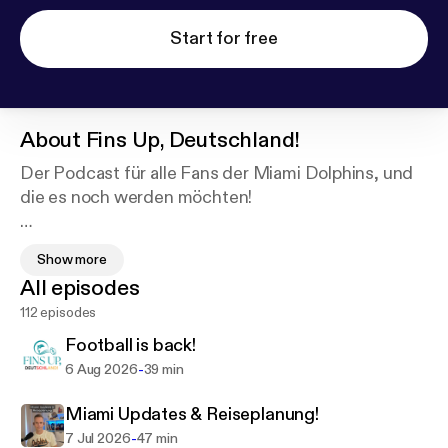
Start for free
About
Fins Up, Deutschland!
Der Podcast für alle Fans der Miami Dolphins, und
die es noch werden möchten!
Aktuelle News & Insides kurz und knackig
Show more
präsentiert vom Doc (Dolphins Member & Season
All episodes
Ticket Inhaber). Zusammen mit einem Gast rede ich
112 episodes
natürlich über aktuelle Themen rund um die
Dolphins. Im Vordergrund stehen aber keine Spiel-
Football is back!
Analysen, sondern viel mehr Geschichten rund um
-
6 Aug 2026
39 min
das Fan-Leben. So gibt's u.a. Tipps für den
Ticketkauf und auch Fanartikel. Wenn ich selbst in
Miami Updates & Reiseplanung!
Miami bin, gibt's hier ein Reisetagebuch im Podcast.
-
7 Jul 2026
47 min