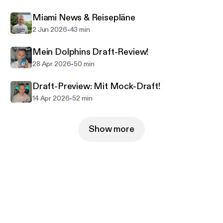
Miami News & Reisepläne
Fins Up, Deutschland - präsentiert von
njoyFootball.de.
-
2 Jun 2026
43 min
Mein Dolphins Draft-Review!
-
28 Apr 2026
50 min
Draft-Preview: Mit Mock-Draft!
-
14 Apr 2026
52 min
Show more