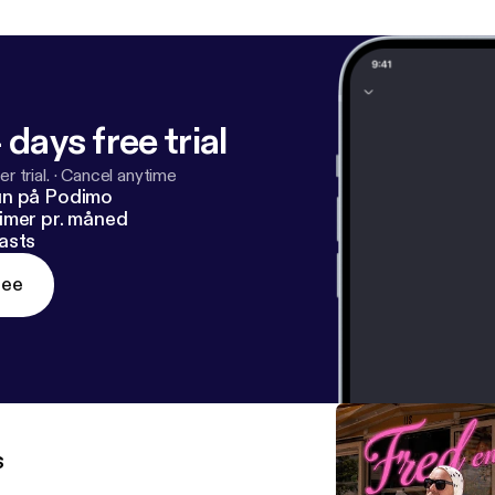
 days free trial
r trial.
·
Cancel anytime
un på Podimo
imer pr. måned
asts
ree
s