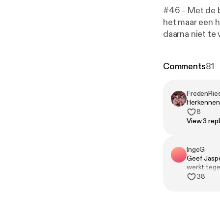
#46 - Met de b
het maar een h
daarna niet te
melk. Wat ook 
vriendenkring 
Comments
81
branden. 🎧 Geproduceerd door Tonny Media 💖 Volg ons op Instagram, TikTok en
YouTube. 🪩 Ma
FredenRie
Herkennen j
8
View 3 repl
IngeG
Geef Jaspe
werkt tegen
38