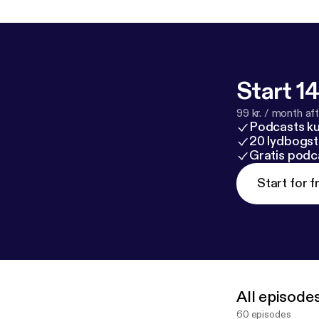
Start 14
99 kr. / month afte
Podcasts k
20 lydbogst
Gratis podc
Start for f
All episode
60 episodes