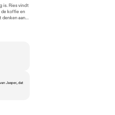
 is. Ries vindt
de koffie en
et denken aan
 iemand in je
iet aan
van Jasper, dat