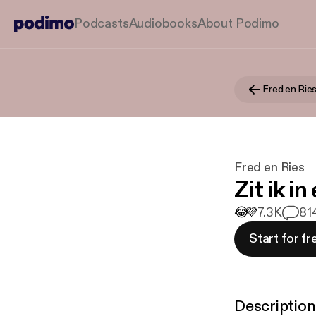
Podcasts
Audiobooks
About Podimo
Fred en Rie
Fred en Ries
Zit ik i
😂
💜
7.3K
81
Start for fr
Description