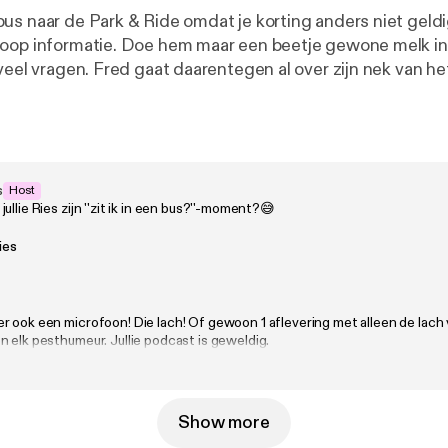
us naar de Park & Ride omdat je korting anders niet geldig
oop informatie. Doe hem maar een beetje gewone melk in 
 veel vragen. Fred gaat daarentegen al over zijn nek van h
een hoop informatie is? Erachter komen dat de partner van
vreemd gaat, daar kan je misschien maar beter je vingers n
il naar fredenries@tonnymedia.nl
s
Host
ullie Ries zijn ''zit ik in een bus?''-moment?😅
ies
r ook een microfoon! Die lach! Of gewoon 1 aflevering met alleen de lach 
 elk pesthumeur. Jullie podcast is geweldig.
Show more