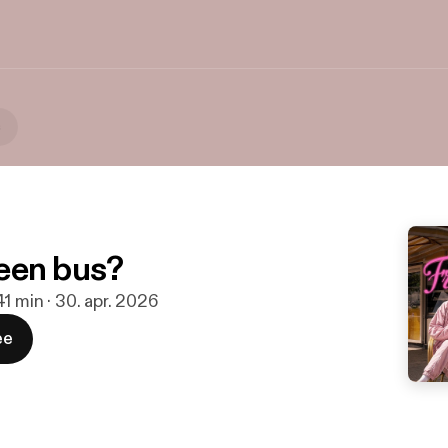
s
n een bus?
41 min · 30. apr. 2026
ee