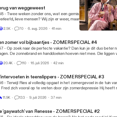
erug van weggeweest
8 - Twee weken zonder ons, wat een gemis. Hebben jullie het ee
erleefd, lieve mensen? Wij zijn er weer, maar we hebben Jopie no
et in de zon laten liggen. Verder zijn we geen spat veranderd: Ries 
😂
2.5K
70
6. aug. 2026
41 min
n de stok met de moedermaffia én Fred doet waar hij goed in is: ov
Zit ik in een bus?
nden. Máár we hebben ook iets nieuws: een heel bijzonder gastopt
Fred en Ries
r. 🎧 Geproduceerd door Tonny Media 💖 Volg ons op Instagram en
en zomer vol bijbaantjes - ZOMERSPECIAL #4
kTok: @fredenries 🪩 Mail naar fredenries@tonnymedia.nl
7 - Op zoek naar de perfecte vakantie? Dan kun je dit duo beter 
agen. De zonnebrand en handdoeken hoeven niet mee. Die liggen 
ch gewoon klaar bij je verblijf. En de kinderen? Die kun je misschie
😂
20.4K
110
16. juli 2026
42 min
gens anders afleveren. Een pretpark bijvoorbeeld. Ries had er vroe
er had om daarheen te gaan. Zelfs het vervalsen van zijn eigen cijferli
produceerd door Tonny Media 💖 Volg ons op Instagram en TikTok
intervoeten in teenslippers - ZOMERSPECIAL #3
il naar fredenries@tonnymedia.nl
6 - Terwijl Ries al volledig opgaat in het zomergevoel in de tuin van
t Fred zich vooral op te vreten door zijn zomerdepressie Hij heeft
e doodsaaie vakantieverhalen, de gedwongen gezelligheid en die a
🔥
11.9K
133
9. juli 2026
37 min
afhitte. Om het iets aangenamer te maken voor zichzelf heeft hij 
roep: ga NIET met wintervoeten in die slippers! En ga je met je m
pedicuurde voetjes op het terras zitten, let dan even op je volume
e 'gaywatch' van Renesse - ZOMERSPECIAL #2
t, is Ries een en al oor voor je hele levensverhaal. 🎧 Geproduceerd door Tonny