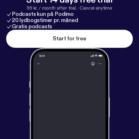
-------------------------------------------------
99 kr. / month after trial.
·
Cancel anytime
Recuerda que puedes escuchar la versión en vídeo
Podcasts kun på Podimo
en mi canal de YouTube aquí:
https://youtu.be/DkAu
20 lydbogstimer pr. måned
MP3oOQc?feature=shared
Gratis podcasts
Start for free