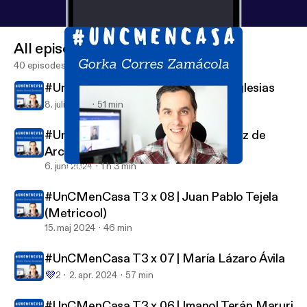
All episodes
40 episodes
#UnCMenCasa T3 x 10 | Leti Grijó Iglesias
8. juli 2024
51 min
#UnCMenCasa T3 x 09 | Edurne Ruiz de
Arcaute
6. juni 2024
1 h 3 min
#UnCMenCasa T3 x 07 | María Lázaro Ávila
Gorka Corres
#UnCMenCasa T3 x 08 | Juan Pablo Tejela
(Metricool)
15. maj 2024
46 min
#UnCMenCasa T3 x 07 | María Lázaro Ávila
💜
2
2. apr. 2024
57 min
#UnCMenCasa T3 x 06 | Imanol Terán Maruri