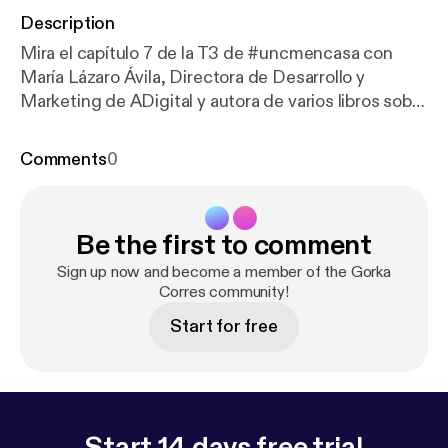
Description
Mira el capítulo 7 de la T3 de #uncmencasa con
María Lázaro Ávila, Directora de Desarrollo y
Marketing de ADigital y autora de varios libros sobre
redes sociales. ¿De qué hablamos en el capítulo? -
Redes Sociales y menores: Consejos - El futuro del
Comments
0
Community Manager - Los microinfluencers &
influencers virtuales - Inteligencia Artificial /
ChatGPT e impacto en la creación de contenidos -
Be the first to comment
Recomendaciones sobre podcasts - 1 palabra para
cada red social - La sección de la pregunta en
Sign up now and become a member of the Gorka
cadena --------------------------------------------------
Corres community!
-------------------------------- Este capítulo así como
Start for free
esta 3ª temporada está patrocinado por la Agencia
"Páginas Web Vitoria" que les podéis encontrar aquí:
https://www.paginaswebvitoria.com/
Si quieres
patrocinar el programa, puedes contactarme en
info@gorkacorres.com ---------------------------------
Start 14 days free trial