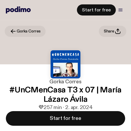
Start for free
Gorka Corres
Share
Gorka Corres
#UnCMenCasa T3 x 07 | María
Lázaro Ávila
💜
2
57 min · 2. apr. 2024
Start for free