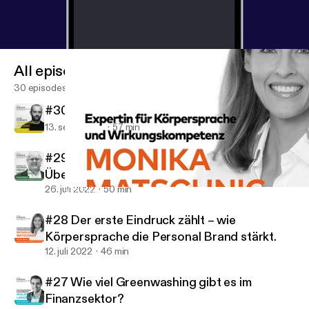
All episodes
30 episodes
#30 Transformationsberatung
13. sept. 2022
57 min
#29 Nachhaltigkeit – eine gesellschaftliche
Überforderung?
26. juli 2022
50 min
#28 Der erste Eindruck zählt – wie Körpersprache die Personal Br
GOYA! Der Markentalk.
#28 Der erste Eindruck zählt – wie
Körpersprache die Personal Brand stärkt.
12. juli 2022
46 min
#27 Wie viel Greenwashing gibt es im
Finanzsektor?