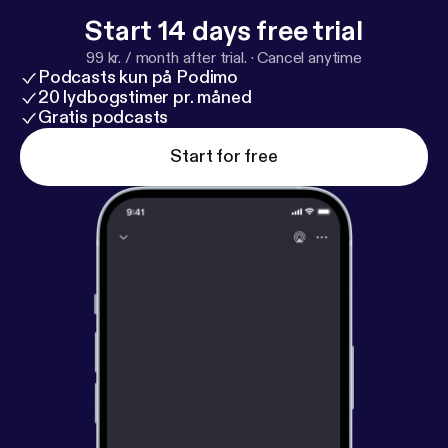
und weitere spannende Aspekte unserer
Start 14 days free trial
Körpersprache sprechen wir mit der Beraterin und
99 kr. / month after trial.
·
Cancel anytime
Buchautorin Monika Matschnig.
Podcasts kun på Podimo
20 lydbogstimer pr. måned
Gratis podcasts
Start for free