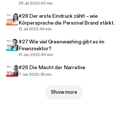
Wie schwierig oder leicht es für sie war, Strukturen,
-
26 Jul 2022
50 min
Prozesse, Marken und Produkte neu zu denken.
#28 Der erste Eindruck zählt – wie
Gab es Widerstände oder Standing Ovations?
Körpersprache die Personal Brand stärkt.
-
12 Jul 2022
46 min
Wir fragen nach, wie man es schafft, neue Wege in
Organisationen zu gehen.
#27 Wie viel Greenwashing gibt es im
Wie man die großen Linien mit den operativen
Finanzsektor?
Gegebenheiten verbindet.
-
21 Jun 2022
40 min
Und was dabei der Antrieb ist.
#26 Die Macht der Narrative
Das Erstarren in der Vergangenheit ist der Tod von
-
7 Jun 2022
38 min
Innovationen – und damit von Zukunft.
Show more
In unseren Talks geht es letztlich um die offene
Geisteshaltung unserer Gesprächspartner, welche
die Zukunft in die Hand nehmen und sie verändern.