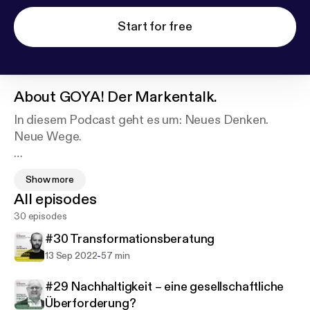
Start for free
About
GOYA! Der Markentalk.
In diesem Podcast geht es um: Neues Denken.
Neue Wege.
Anders sein, Dinge neu denken und dann neue
Show more
Wege gehen – so entsteht Wachstum, Wohlstand
All episodes
und Leadership. Wir sprechen mit meinungsstarken
30 episodes
Experten aus Wirtschaft, Wissenschaft, Politik und
Kultur über deren Sicht auf Innovations-, Marken-
#30 Transformationsberatung
und Kommunikationsprozesse.
-
13 Sep 2022
57 min
Wir fragen Menschen nach ihren persönlichen
#29 Nachhaltigkeit – eine gesellschaftliche
Erfahrungen mit Veränderungsprozessen.
Überforderung?