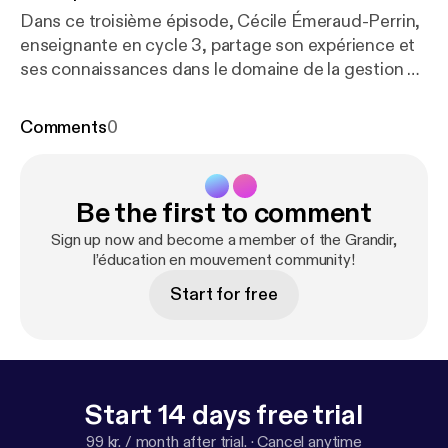
Dans ce troisième épisode, Cécile Émeraud-Perrin,
enseignante en cycle 3, partage son expérience et
ses connaissances dans le domaine de la gestion de
classe.Pour elle, "le métier d'enseignant change
beaucoup. Les enfants ont accès à l'information de
Comments
0
façon beaucoup plus facile qu'il y a quelques
années." Il faut alors revoir sa posture et sa façon
d'enseigner puisque"l'enseignement, c'est moins
Be the first to comment
transmettre des connaissances que transmettre
comment accéder à la connaissance, quelles
Sign up now and become a member of the Grandir,
connaissances, comment on l'utilise, comment on
l’éducation en mouvement community!
s'en sert, comment on la trie, on la sélectionne."
Start for free
Cécile détaille ainsi de façon très concrète les outils
mis en place dans la classe.
Start 14 days free trial
99 kr. / month after trial.
·
Cancel anytime