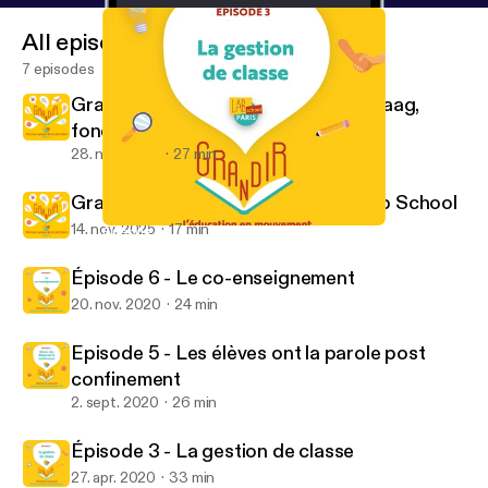
All episodes
7 episodes
Grandir : Rencontre avec Pascale Haag,
fondatrice
28. nov. 2025
27 min
Grandir : dans les coulisses de la Lab School
14. nov. 2025
17 min
Épisode 3 - La gestion de classe
Grandir, l’éducation en mouvement
Épisode 6 - Le co-enseignement
20. nov. 2020
24 min
Episode 5 - Les élèves ont la parole post
confinement
2. sept. 2020
26 min
Épisode 3 - La gestion de classe
27. apr. 2020
33 min