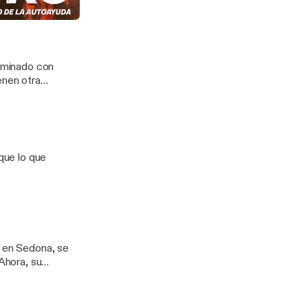
 James
a autoayuda
erminado con
enen otra
 que lo que
y en Sedona, se
 Ahora, su
es. Y lo llevará
a televisión.