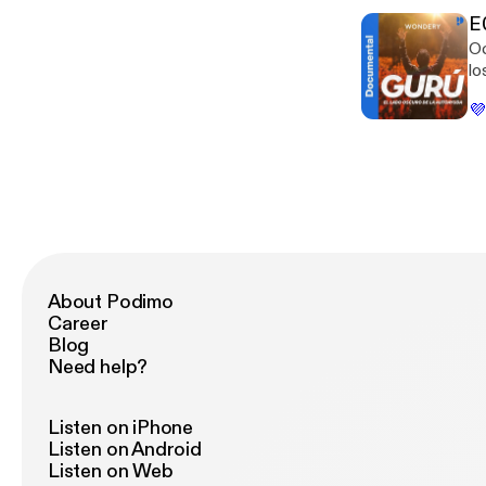
E
Oc
lo
💜
About Podimo
Career
Blog
Need help?
Listen on iPhone
Listen on Android
Listen on Web