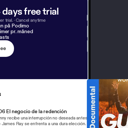
 days free trial
r trial.
·
Cancel anytime
un på Podimo
imer pr. måned
asts
ree
s
06 El negocio de la redención
nny recibe una interrupción no deseada antes de Acción de Gracias
 James Ray se enfrenta a una dura elección.