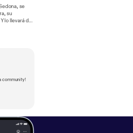
 Sedona, se
ra, su
Y lo llevará de
isión.
a community!