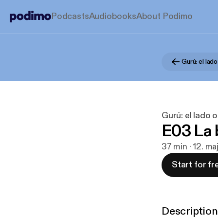
Podcasts
Audiobooks
About Podimo
Gurú: el lado 
E03 La 
37 min · 12. ma
Start for fr
Description