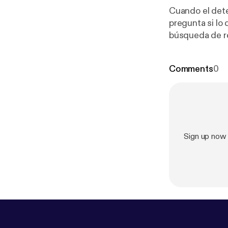
Cuando el dete
pregunta si lo 
búsqueda de res
regreso a un p
Comments
0
Sign up now