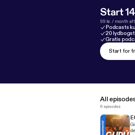
Start 14
99 kr. / month afte
Podcasts k
20 lydbogst
Gratis podc
Start for f
All episode
6 episodes
E
Gi
de