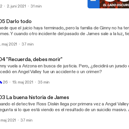
2
2. juni 2021
31 min
E03 La buena historia de
Gurú: el lado oscuro de l
05 Darlo todo
ede que el juicio haya terminado, pero la familia de Ginny no ha t
mes. Y cuando otro incidente del pasado de James sale a la luz, ti
ortunidad de confrontarlo.
. maj 2021
37 min
04 "Recuerda, debes morir"
nny vuela a Arizona en busca de justicia. Pero, ¿decidirá un jurado
cedió en Angel Valley fue un accidente o un crimen?
🔥
26
19. maj 2021
35 min
03 La buena historia de James
ando el detective Ross Diskin llega por primera vez a Angel Valle
egunta si lo que está viendo es el resultado de un suicidio masivo.
squeda de respuestas lo llevará de Angel Valley a la historia de Jam
. maj 2021
37 min
 regreso a un programa de entrevistas particularmente famoso en l