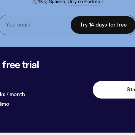
1K
Spanish
Only on Podimo
Try 14 days for free
free trial
Sta
ks / month
dimo