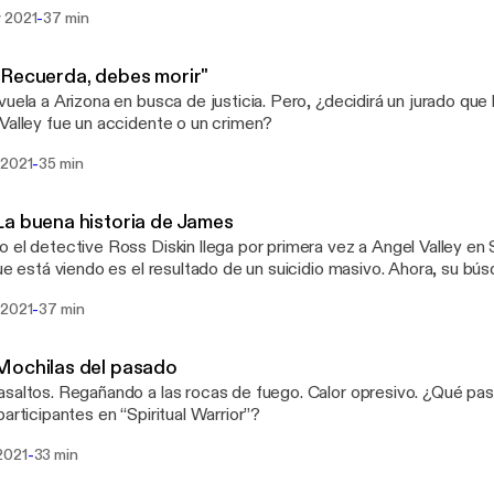
ntarlo.
-
 2021
37 min
Recuerda, debes morir"
vuela a Arizona en busca de justicia. Pero, ¿decidirá un jurado que
Valley fue un accidente o un crimen?
-
 2021
35 min
a buena historia de James
 el detective Ross Diskin llega por primera vez a Angel Valley en
que está viendo es el resultado de un suicidio masivo. Ahora, su b
vará de Angel Valley a la historia de James. Y lo llevará de regreso 
-
 2021
37 min
istas particularmente famoso en la televisión.
Mochilas del pasado
saltos. Regañando a las rocas de fuego. Calor opresivo. ¿Qué pas
participantes en “Spiritual Warrior”?
-
2021
33 min