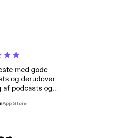
neste med gode
sts og derudover
 af podcasts og
rmt anbefales, om
n
App Store
udelukkende pga
 Klovn podcast,
g Han duo 😁 👍