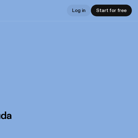
Log in
Start for free
uda