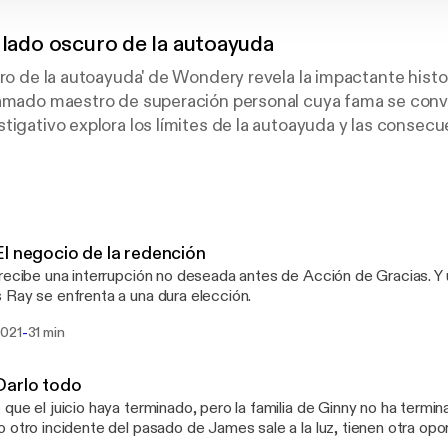
 lado oscuro de la autoayuda
uro de la autoayuda' de Wondery revela la impactante hist
amado maestro de superación personal cuya fama se convir
tigativo explora los límites de la autoayuda y las consec
 fe ciega. A través de testimonios desgarradores y una i
rañamos los eventos que llevaron a una tragedia en un exc
re cómo la búsqueda de la autorrealización puede tomar u
y te sumerge en un relato dramático y misterioso que cue
 crecimiento personal y la influencia de los gurús moderno
l negocio de la redención
iará tu percepción de la industria de la autoayuda y te har
recibe una interrupción no deseada antes de Acción de Gracias. Y 
mos dispuestos a llegar en busca de la transformación pe
Ray se enfrenta a una dura elección.
-
2021
31 min
Darlo todo
que el juicio haya terminado, pero la familia de Ginny no ha termi
 otro incidente del pasado de James sale a la luz, tienen otra opo