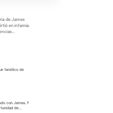
oria de James
tió en infamia.
uencias
nvestigación
lusivo retiro
n giro oscuro y
stiona nuestras
s. Prepárate para
á preguntarte:
un fanático de
rsonal?
nado con James. Y
rtunidad de