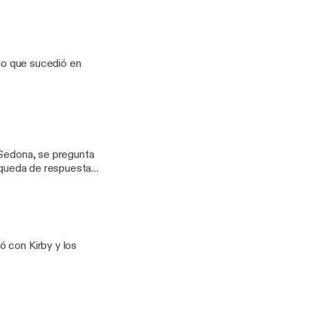
 lo que sucedió en
 Sedona, se pregunta
úsqueda de respuestas
a un programa de
ó con Kirby y los