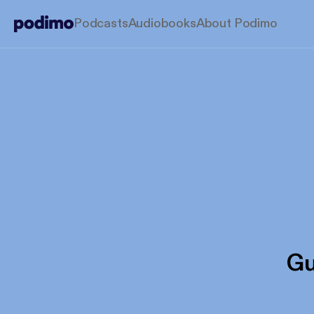
Podcasts
Audiobooks
About Podimo
Gu