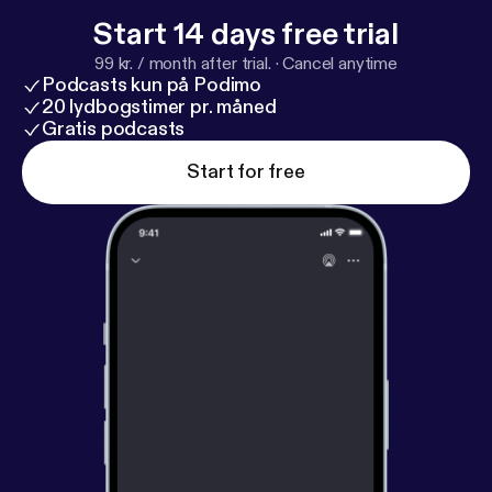
————————————————————————————
Start 14 days free trial
Y no olvides suscribirte y valorar nuestro podcast
99 kr. / month after trial.
·
Cancel anytime
⭐️⭐️⭐️⭐️⭐️
Podcasts kun på Podimo
————————————————————————————
20 lydbogstimer pr. måned
Gratis podcasts
--- Send in a voice message:
https://podcasters.spo
tify.com/pod/show/hablemos-de-contenido/messa
Start for free
ge