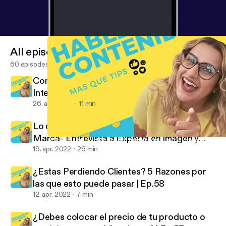
All episodes
60 episodes
Como Grabar Varios Videos y No Morir en el
Intento| Ep.60
26. apr. 2022
11 min
Lo que Necesitas saber para crear tu
Marca- Entrevista a Experta en Imagen y
¿Estas Perdiendo Clientes? 5 Razones por las que esto puede pas
Hablemos de Contenido
Marca| Ep.59
19. apr. 2022
26 min
¿Estas Perdiendo Clientes? 5 Razones por
las que esto puede pasar | Ep.58
12. apr. 2022
7 min
¿Debes colocar el precio de tu producto o