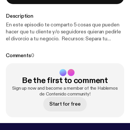
Description
En este episodio te comparto 5 cosas que pueden
hacer que tu cliente y/o seguidores quieran pedirle
el divorcio a tu negocio. Recursos: Separa tu
Consulta: [
https://www.likeapropr.com/landing-pila
res-de-contenido
]Aquí [
https://www.likeapropr.co
Comments
0
m/booking-calendar/consulta-1?referral=service_lis
t_widget
] Blog Mencionado en el Podcast: Aquí [
htt
ps://www.likeapropr.com/post/c
ómo-vender-a-
Be the first to comment
través-de-tu-contenido-con-el-método-80-20]
Para mas información puedes accesar estos
Sign up now and become a member of the Hablemos
enlaces: 🌐 Pagina Web
de Contenido community!
[
https://www.likeapropr.com/
] 🚀 Servicios [
https://
Start for free
www.likeapropr.com/servicios
] ¡Síguenos! ➡️
Instagram: @likeapropr [
https://www.instagram.co
m/likeapropr/
] ➡️ Facebook: Like A Pro PR [
https://w
ww.facebook.com/likeapropr
]