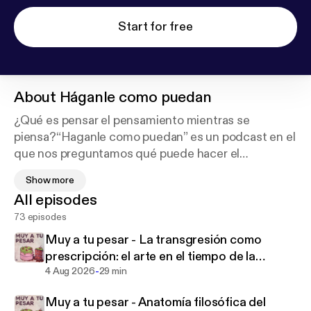
Start for free
About
Háganle como puedan
¿Qué es pensar el pensamiento mientras se
piensa?“Haganle como puedan” es un podcast en el
que nos preguntamos qué puede hacer el
pensamiento ante la locura, el enigma,el misterio, la
Show more
verdad, la falsedad y la paradoja.La filosofía es todo
All episodes
lo que vive en ese lugar que se abre entre las
73 episodes
palabras y las cosas. Hay dos formas de ser
platónicos: vivir en la sombra o en la luz, ambas son
Muy a tu pesar - La transgresión como
filosofía… Háganle como puedan con José Luis
prescripción: el arte en el tiempo de la
Barrios y William Brinkman-Clark
-
autocomplacencia
4 Aug 2026
29 min
Muy a tu pesar - Anatomía filosófica del