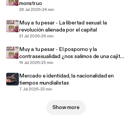
monstruo
-
28 Jul 2026
24 min
Muy a tu pesar - La libertad sexual: la
revolución alienada por el capital
-
21 Jul 2026
26 min
Muy a tu pesar - El posporno y la
contrasexualidad ¿nos salimos de una cajita
-
para entrar a otra?
14 Jul 2026
25 min
Mercado e identidad, la nacionalidad en
tiempos mundialistas
-
7 Jul 2026
23 min
Show more