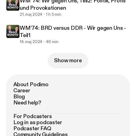
WM ‘74: Wir gegen Uns, Teil2: Politik, Profis
und Provokationen
21. maj 2024
1 h 5 min
WM’74: BRD versus DDR - Wir gegen Uns -
Teil1
14. maj 2024
48 min
Show more
About Podimo
Career
Blog
Need help?
For Podcasters
Log in as podcaster
Podcaster FAQ
Community Guidelines