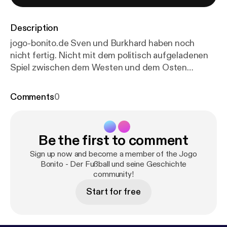
Description
jogo-bonito.de Sven und Burkhard haben noch
nicht fertig. Nicht mit dem politisch aufgeladenen
Spiel zwischen dem Westen und dem Osten
unseres Landes und (noch nicht) mit Jogo Bonito.
Im zweiten Teil der Reise nach Hamburg, zum 22.
Comments
0
Juni 1974, begegnen sie sehr guten und weniger
guten Reportern, bewerten
Übersprungshandlungen auf dem Rasen und auf
Be the first to comment
der Tribüne, beschreiben den Unterschied zwischen
Netzer und Overath und: werden wieder nicht
Sign up now and become a member of the Jogo
fertig. Es wird also noch einen kleinen dritten Teil
Bonito - Der Fußball und seine Geschichte
community!
über „Wir gegen Uns“ geben müssen, weil
Burkhards Handy schlappzumachen drohte. Glück
Start for free
muss man haben und Zeit natürlich auch.
Unterstützt gerne diesen Podcast IBAN DE84
5002 4024 1233 7698 01 Infos & Paypal unter