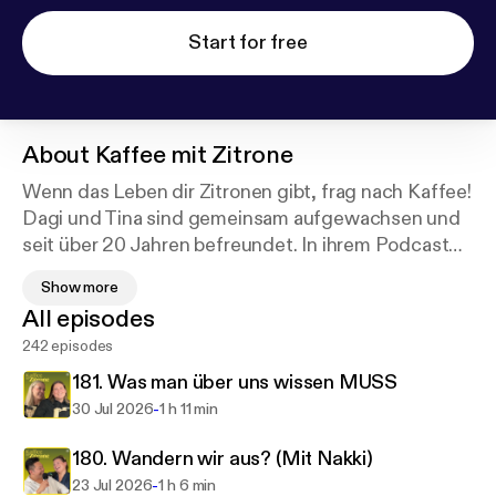
Start for free
About
Kaffee mit Zitrone
Wenn das Leben dir Zitronen gibt, frag nach Kaffee!
Dagi und Tina sind gemeinsam aufgewachsen und
seit über 20 Jahren befreundet. In ihrem Podcast
lassen sie bei ihren wöchentlichen Kaffee-Dates
Show more
das Aufnahmegerät mitlaufen. Denn ein Kaffee mit
All episodes
Zitrone ist der perfekte Stimmungsaufheller -
242 episodes
genau wie der Podcast von Dagi und Tina. Ein
richtiger Moodbooster voller witziger Geschichten,
181. Was man über uns wissen MUSS
angeregter Diskussionen, nützlicher Tipps,
-
30 Jul 2026
1 h 11 min
exklusiven Klatsch und spannenden Gästen aus der
Creator- und Promiwelt.
180. ⁠Wandern wir aus? (Mit Nakki)
-
23 Jul 2026
1 h 6 min