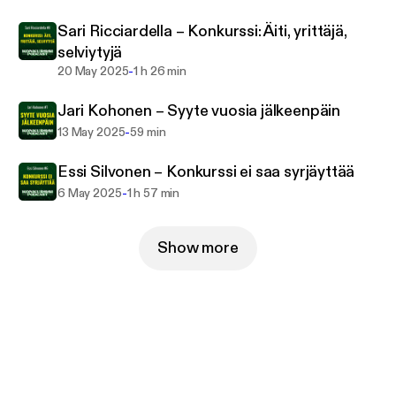
podcast tarjoaa arvokasta näkökulmaa järjestelmän
Sari Ricciardella – Konkurssi: Äiti, yrittäjä,
kehittämiseen.
selviytyjä
-
20 May 2025
1 h 26 min
Jari Kohonen – Syyte vuosia jälkeenpäin
-
13 May 2025
59 min
Essi Silvonen – Konkurssi ei saa syrjäyttää
-
6 May 2025
1 h 57 min
Show more