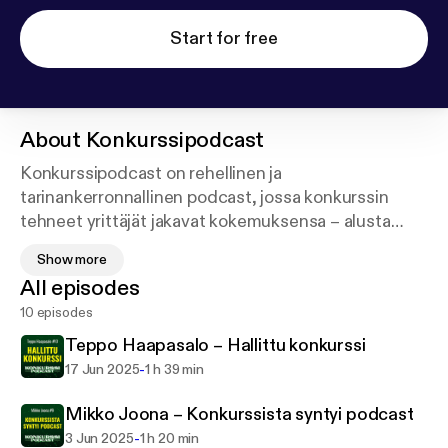
Start for free
About
Konkurssipodcast
Konkurssipodcast on rehellinen ja
tarinankerronnallinen podcast, jossa konkurssin
tehneet yrittäjät jakavat kokemuksensa – alusta
loppuun, ilman kaunistelua. Keskustelut ovat rentoja
Show more
mutta täyttä asiaa, ja huumorillekin on tilaa.
All episodes
10 episodes
Tavoitteena on murtaa konkurssiin liittyviä tabuja,
tuoda esiin järjestelmän haasteita ja tehdä
Teppo Haapasalo – Hallittu konkurssi
konkurssista ymmärrettävämpi osa yrittäjyyttä.
-
17 Jun 2025
1 h 39 min
Kohderyhmänä ovat yrittäjät, yrittäjyydestä
Mikko Joona – Konkurssista syntyi podcast
kiinnostuneet sekä päättäjät ja virkamiehet, joille
-
3 Jun 2025
1 h 20 min