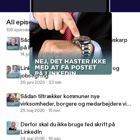
All episodes
106 episodes
Sådan gør du din konsulentprofil knivskarp
på LinkedIn
14. juli 2026
1 h 5 min
LinkedIn-myter, AI, algoritmehustling og
jobsøgning
Nej, det haster ikke med at få postet på LinkedIn!
Social Selling Radio
26. juni 2026
53 min
Sådan tiltrækker kommuner nye
virksomheder, borgere og medarbejdere via
LinkedIn
25. maj 2026
15 min
Derfor skal du ikke bruge fed skrift på
LinkedIn
24. maj 2026
16 min