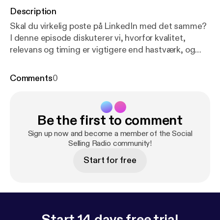
Description
Skal du virkelig poste på LinkedIn med det samme?
I denne episode diskuterer vi, hvorfor kvalitet,
relevans og timing er vigtigere end hastværk, og
hvordan du undgår de typiske faldgruber ved
forhastede opslag. Vi gennemgår også, hvordan du
Comments
0
opbygger gode opslag og poster dem på optimale
tidspunkter.
Be the first to comment
Sign up now and become a member of the Social
Selling Radio community!
Start for free
Start 14 days free trial