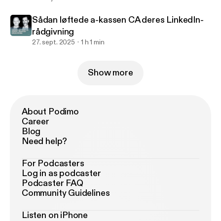
Sådan løftede a-kassen CA deres LinkedIn-
rådgivning
27. sept. 2025
1 h 1 min
Show more
About Podimo
Career
Blog
Need help?
For Podcasters
Log in as podcaster
Podcaster FAQ
Community Guidelines
Listen on iPhone