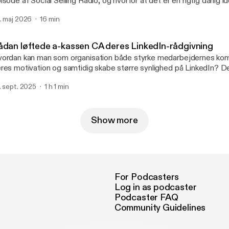
isode af Social Selling Radio, og hvorfor at det er en rigtig dårlig id
mmer også ind på, hvad du kan gøre i stedet.
. maj 2026
16 min
ådan løftede a-kassen CA deres LinkedIn-rådgivning
ordan kan man som organisation både styrke medarbejdernes ko
res motivation og samtidig skabe større synlighed på LinkedIn? D
gave, som a-kassen CA stod med. Løsningen blev et employee ad
. sept. 2025
1 h 1 min
or karriererådgiverne fik mulighed for, på frivillig basis, at blive kl
l at bruge LinkedIn aktivt. I denne udgave af Social Selling Radio de
vnkilde Møller og John Brøndum fra CA ud af deres erfaringer og
ployee advocacy-forløbet.
Show more
For Podcasters
Log in as podcaster
Podcaster FAQ
Community Guidelines