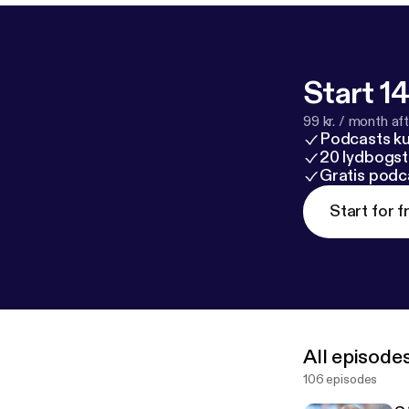
Start 14
99 kr. / month afte
Podcasts k
20 lydbogst
Gratis podc
Start for f
All episode
106 episodes