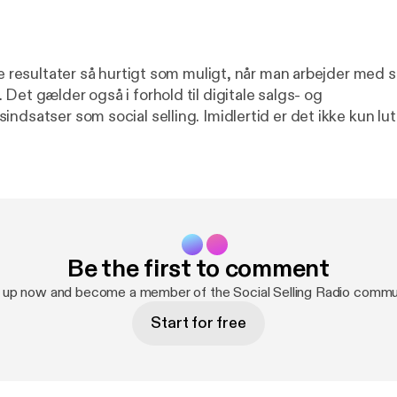
se resultater så hurtigt som muligt, når man arbejder med 
Det gælder også i forhold til digitale salgs- og
ocial selling. Imidlertid er det ikke kun lutter lagkage at
 processer og indsatser i den måde, vi som virksomhed vil
isk er det rigtig hårdt arbejde, og der er efter vores men
re ekstra opmærksom på. Derfor har vi lavet en podcast-
t formål at hjælpe social media managers, marketing ma
r og -direktører, salgschefer og -direktører med at tackle
forskellige tiltag helt at undgå disse fælder. Sigtet er således, at
Be the first to comment
arbejder med et social selling-projekt bedst muligt på, til 
et med størst muligt kraft og effekt.
 up now and become a member of the Social Selling Radio commu
Start for free