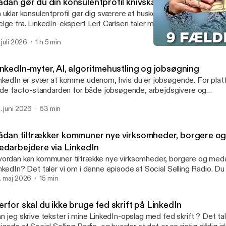
ådan gør du din konsulentprofil knivskarp på LinkedIn
 uklar konsulentprofil gør dig sværere at huske, sværere at anbefal
lge fra. LinkedIn-ekspert Leif Carlsen taler med Majbritt Lund o
ique Selling Proposition, superpower, prissætning og LinkedIn. Du 
. juli 2026
1 h 5 min
l at skærpe din position, tydeliggøre din værdi og gøre både din kon
9 fælder du skal undgå i s
n synlighed til en aktiv del af salgsarbejdet.
Social Selling Radio
inkedIn-myter, AI, algoritmehustling og jobsøgning
nkedIn er svær at komme udenom, hvis du er jobsøgende. For plat
l de facto-standarden for både jobsøgende, arbejdsgivere og
krutteringsvirksomheder. Men LinkedIn er også stedet, hvor virkel
. juni 2026
53 min
goritmen i håbet om at finde "den hemmelige opskrift", der kan hj
 viralt eller gøre det nemmere at finde og søge jobs. LinkedIn hold
t til kroppen, og der opstår derfor hurtigt myter, halve sandheder 
ådan tiltrækker kommuner nye virksomheder, borgere o
orier om, hvad der virker. Hvad der er op og ned i denne sammenhæ
edarbejdere via LinkedIn
nkedIn-ekspert Leif Carlsen fra Social Selling Company og Sami Ak
ordan kan kommuner tiltrække nye virksomheder, borgere og meda
bSherpa om i denne podcastepisode.
nkedIn? Det taler vi om i denne episode af Social Selling Radio. Du 
dsigt i, hvordan kommunerne kan bruge LinkedIn til at markedsføre
. maj 2026
15 min
mmunen og kommunikere om de muligheder og tilbud, de har at ti
rksomhederne, borgerne og medarbejderne.
rfor skal du ikke bruge fed skrift på LinkedIn
n jeg skrive tekster i mine LinkedIn-opslag med fed skrift ? Det ta