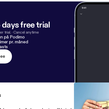
 days free trial
r trial.
·
Cancel anytime
un på Podimo
imer pr. måned
asts
ree
s