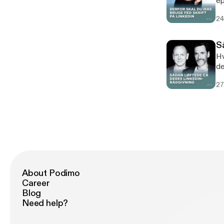
ep
ko
24
S
Hv
de
op
27
hv
ti
Ra
em
About Podimo
Career
Blog
Need help?