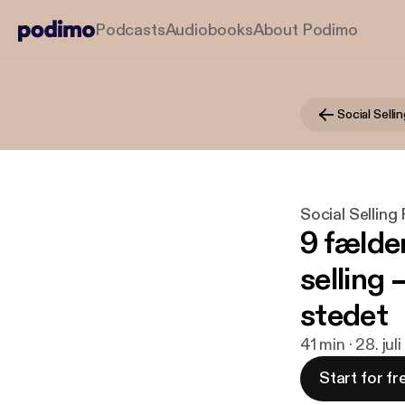
Podcasts
Audiobooks
About Podimo
Social Selli
Social Selling
9 fælder
selling 
stedet
41 min · 28. jul
Start for fr