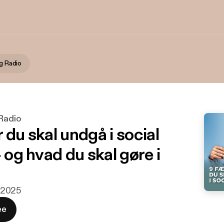
ng Radio
 Radio
 du skal undgå i social
– og hvad du skal gøre i
i 2025
ee