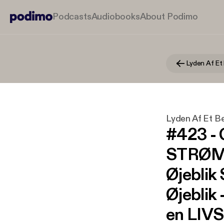
Podcasts
Audiobooks
About Podimo
Lyden Af Et B
#423 - 
STRØMM
Øjeblik
Øjeblik
en LIVS