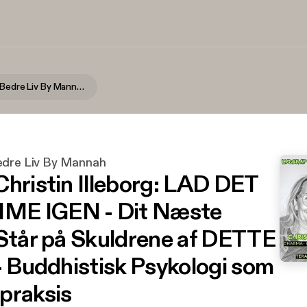
Lyden Af Et Bedre Liv By Mannah
edre Liv By Mannah
Christin Illeborg: LAD DET
E IGEN - Dit Næste
 Står på Skuldrene af DETTE
 - Buddhistisk Psykologi som
praksis