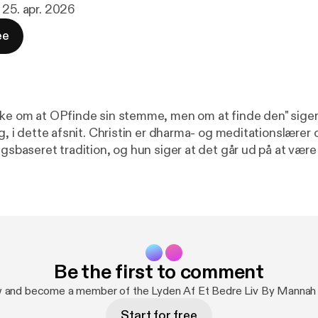
· 25. apr. 2026
ee
kke om at OPfinde sin stemme, men om at finde den" sige
rg, i dette afsnit. Christin er dharma- og meditationslære
ngsbaseret tradition, og hun siger at det går ud på at være
kille sig ud), og at moderne mindfulness er meget det sam
vad har du at holde fast i, når alt forandrer sig? Måske ke
 i dette afsnit taler vi også om at leve det og omsætte d
 er i en livssituation hvor man ikke kan praktisere, (eller 
 HER ER en lang fordybet samtale, for det synes
æsten passer rigtig godt til, så lyt med når du ikke engan
Be the first to comment
d, men bare har lyst til gentle inspiration. DU VIL MØDE: Christin
26 år undervist i meditation og "båret feltet", som hun kalde
w and become a member of the Lyden Af Et Bedre Liv By Mannah
ke tradition. I dag tilbyder hun buddhistisk psykologi, fx
Start for free