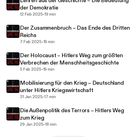
Lehren aus der Geschichte – Die Bedeutung
der Demokratie
In sorgfältig recherchierten Episoden wird
-
12 Feb 2025
19 min
aufgezeigt, wie Machtstreben, Manipulation und
Der Zusammenbruch – Das Ende des Dritten
Gleichgültigkeit den Weg für eine der dunkelsten
Reichs
Perioden der Geschichte ebneten. Diese Serie
-
7 Feb 2025
19 min
erzählt nicht nur die Geschichte einer zerstörten
Freiheit, sondern auch, welche Lehren wir aus der
Der Holocaust – Hitlers Weg zum größten
Vergangenheit für die Gegenwart ziehen können.
Verbrechen der Menschheitsgeschichte
-
5 Feb 2025
19 min
Eine eindringliche Erinnerung daran, dass
Demokratie keine Selbstverständlichkeit ist – und
Mobilisierung für den Krieg – Deutschland
wie wichtig es ist, sie zu schützen.
unter Hitlers Kriegswirtschaft
-
31 Jan 2025
17 min
https://48forward.com
Die Außenpolitik des Terrors – Hitlers Weg
zum Krieg
Moderation: Daniel Fürg
-
29 Jan 2025
18 min
Produktion: The 48forward Studios (
https://48forw