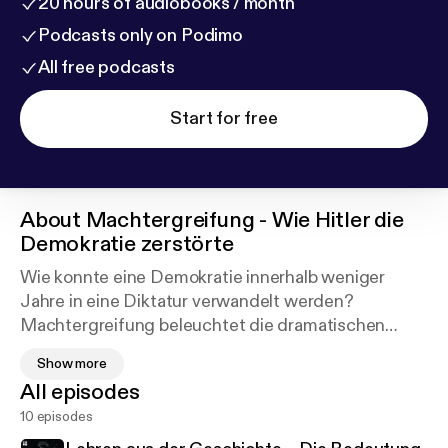
20 hours of audiobooks / month
Podcasts only on Podimo
All free podcasts
Start for free
About
Machtergreifung - Wie Hitler die
Demokratie zerstörte
Wie konnte eine Demokratie innerhalb weniger
Jahre in eine Diktatur verwandelt werden?
Machtergreifung beleuchtet die dramatischen
Ereignisse, die zum Aufstieg des
Show more
Nationalsozialismus und Adolf Hitlers führten – von
All episodes
den politischen und gesellschaftlichen Krisen der
10 episodes
Weimarer Republik bis zur vollständigen Zerstörung
demokratischer Strukturen.