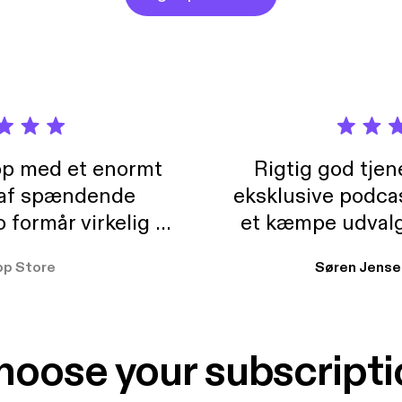
pp med et enormt
Rigtig god tje
 af spændende
eksklusive podca
formår virkelig at
et kæmpe udvalg
 der takler de lidt
lydbøger. Kan va
pp Store
Søren Jense
r. At der så også
ikke andet så 
 til en billig pris,
Dårligdommerne,
et min favorit app.
Hakkedrengene o
hoose your subscripti