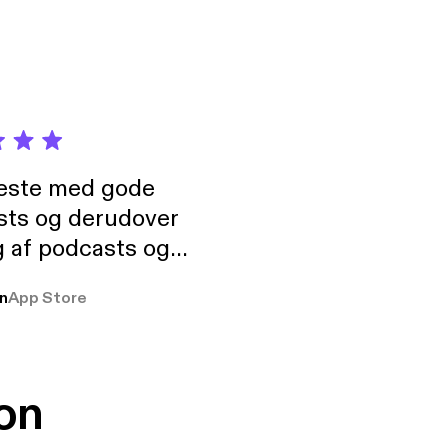
neste med gode
sts og derudover
 af podcasts og
rmt anbefales, om
n
App Store
udelukkende pga
 Klovn podcast,
g Han duo 😁 👍
on