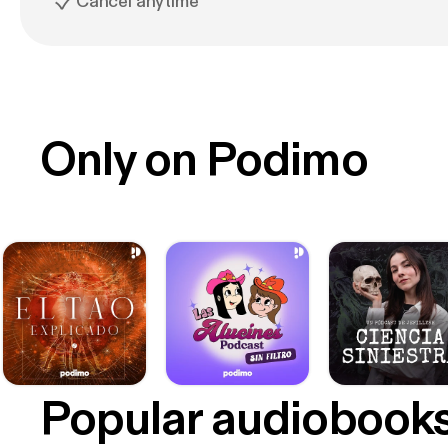
Cancel anytime
Only on Podimo
Popular audiobook