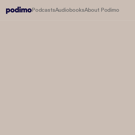
Podcasts
Audiobooks
About Podimo