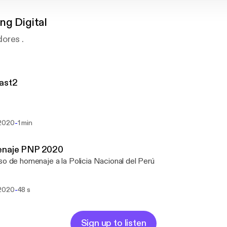
ng Digital
ores .
ast2
-
2020
1 min
naje PNP 2020
so de homenaje a la Policia Nacional del Perú
-
2020
48 s
Sign up to listen