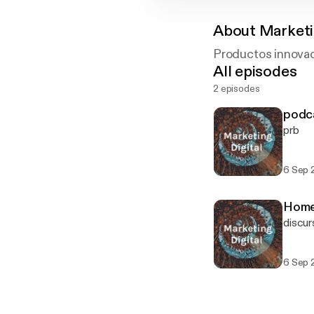
About
Marketi
Productos innovad
All episodes
2 episodes
podc
prb
6 Sep 
Home
discur
6 Sep 