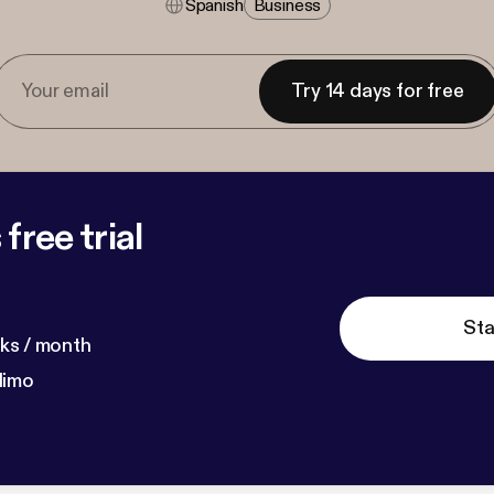
Spanish
Business
Try 14 days for free
free trial
Sta
ks / month
dimo