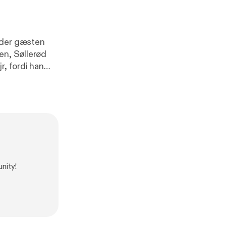
dder gæsten
en, Søllerød
r, fordi han
lisabeth
kræver og
kekonkurrence.
nity!