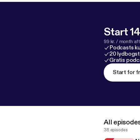
Start 14
99 kr. / month afte
Podcasts k
20 lydbogst
Gratis podc
Start for f
All episode
38 episodes