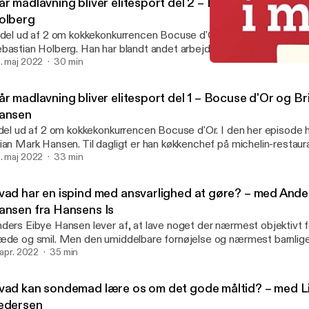
år madlavning bliver elitesport del 2 – Bocuse d'Or og S
olberg
 del ud af 2 om kokkekonkurrencen Bocuse d'Or. I den her episod
bastian Holberg. Han har blandt andet arbejdet på den 3-stjerned
staurant Geranium i København – og sidste år vandt han og Ronni
. maj 2022
30 min
Når madlavning bliver eli
rtensen sølv ved Bocuse d'Or i Lyon. I år er han en del af staben
Med Mad i Munden
ske deltagere Brian Mark Hansen og Elisabeth Madsen. Kom med til Bocuse d'Or
år madlavning bliver elitesport del 1 – Bocuse d'Or og B
Budapest og mød Sebastian Holberg, der fortæller om, hvad der s
ansen
 hør, hvordan det lyder, når danske gastronomifans hepper på en h
 del ud af 2 om kokkekonkurrencen Bocuse d'Or. I den her episod
rden, hvor madlavning er en elitesport.
ian Mark Hansen. Til dagligt er han køkkenchef på michelin-restaur
o i Nordsjælland - men de seneste måneder har han ligget i trænings
. maj 2022
33 min
mmen sin assistent – eller kommis, som det hedder på kokkesprog
dsen, skal repræsentere Danmark til Bocuse d'Or i Budapest. Hør hvordan Brian
vad har en ispind med ansvarlighed at gøre? – med Ande
rk Hansen ser på mad som en elitesport – og få et indblik i, hvad
ansen fra Hansens Is
ordan forberedelserne er, når man er deltager i verdens vigtigste 
ders Eibye Hansen lever af, at lave noget der nærmest objektivt
æde og smil. Men den umiddelbare fornøjelse og nærmest barnlige 
en ispind, er blot overfladen. Historien om flødeis er nemlig tit en r
. apr. 2022
35 min
lt problemfyldt fortælling om blandt andet dyrkningen af chokolade 
rfor er vi taget på besøg hos Hansens Is for at blive klogere på, 
vad kan sondemad lære os om det gode måltid? – med L
orfor ansvarlighed overhovedet fylder på et ismejeri. Man kan sige
edersen
isode er skabelsesberetningen om en is – både den umiddelbare 