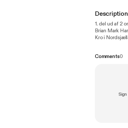
Description
1. del ud af 2
Brian Mark Han
Kro i Nordsjæl
sammen sin ass
Madsen, skal repræ
Comments
0
Mark Hansen se
hvordan forber
Sign