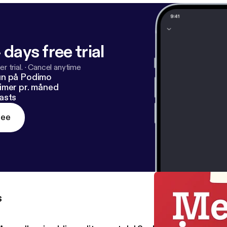
 days free trial
r trial.
·
Cancel anytime
un på Podimo
imer pr. måned
asts
ree
s