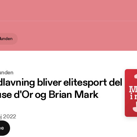
Munden
unden
avning bliver elitesport del
use d'Or og Brian Mark
aj 2022
ee