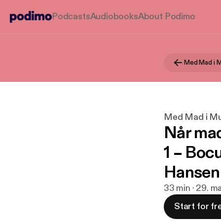
Podcasts
Audiobooks
About Podimo
Med Mad i 
Med Mad i M
Når madl
1 – Boc
Hansen
33 min · 29. m
Start for fr