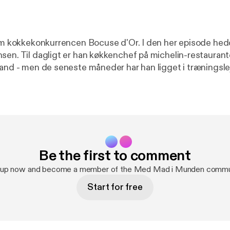
 om kokkekonkurrencen Bocuse d'Or. I den her episode he
sen. Til dagligt er han køkkenchef på michelin-restaurant
land - men de seneste måneder har han ligget i træningslej
istent – eller kommis, som det hedder på kokkesprog – E
sentere Danmark til Bocuse d'Or i Budapest. Hør hvordan Brian
r på mad som en elitesport – og få et indblik i, hvad det 
edelserne er, når man er deltager i verdens vigtigste kok
Be the first to comment
 up now and become a member of the Med Mad i Munden commu
Start for free