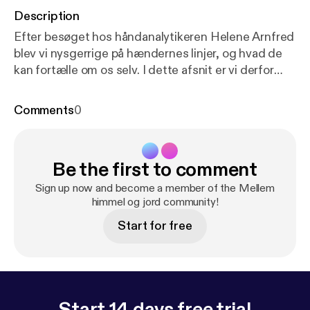
Description
Efter besøget hos håndanalytikeren Helene Arnfred
blev vi nysgerrige på hændernes linjer, og hvad de
kan fortælle om os selv. I dette afsnit er vi derfor
taget til håndlæsning hos Krumme, som er
personlighedslæser og sjælehealer. Krumme læser
Comments
0
'frihånd' og derigennem hjælper hun sine klienter
med at finde sig selv. Hun bruger blandt andet en
metode, hvor klienten med lukkede øjne skal tegne
Be the first to comment
sin egen hånd. Hvordan det foregår, kan du høre i
dette afsnit. Tilrettelæggelse og produktion: Cecilie
Sign up now and become a member of the Mellem
Wortziger. Musik: Frej Levin.
himmel og jord community!
Start for free
Start 14 days free trial