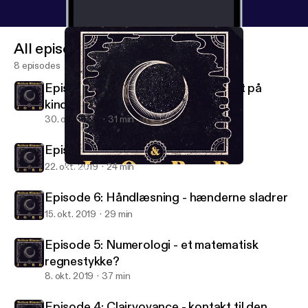
All episodes
8 episodes
Episode 8: Engleskolen - et vindpust på
kinden
30. okt. 2019
31 min
Episode 7: Lydterapi - lyd sætter fri
22. okt. 2019
24 min
Episode 6: Håndlæsning - hænderne sladrer
Mellem himmel og jord
Episode 6: Håndlæsning - hænderne sladrer
15. okt. 2019
29 min
Episode 5: Numerologi - et matematisk
regnestykke?
8. okt. 2019
37 min
Episode 4: Clairvoyance - kontakt til den