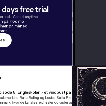
 days free trial
r trial.
·
Cancel anytime
un på Podimo
imer pr. måned
asts
ree
s
pisode 8: Engleskolen - et vindpust på kinden
alerne Line Rune Balling og Louise Sofia Rørbech har sammen sti
nmark, hvor de kanaliserer, healer og underviser i ærkeengle, engl