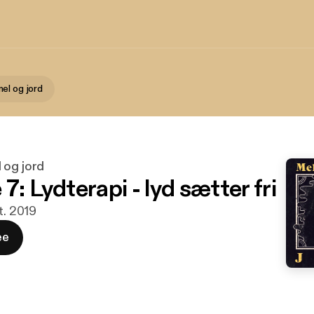
el og jord
 og jord
7: Lydterapi - lyd sætter fri
t. 2019
ee