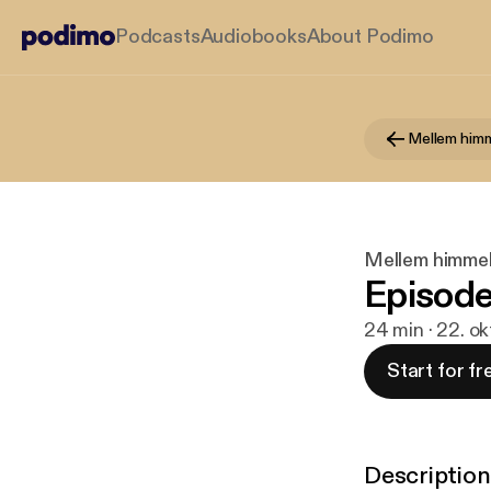
Podcasts
Audiobooks
About Podimo
Mellem himm
Mellem himmel
Episode 
24 min · 22. ok
Start for fr
Description