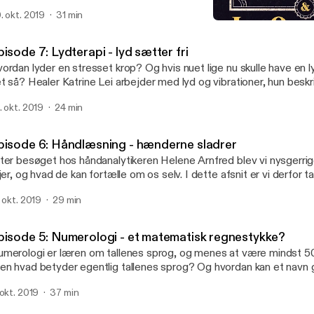
laktiske energier. De kalder engle for det blideste lys man kan forest
. okt. 2019
31 min
ndpust på kinden på en forårsdag, men er engle ikke noget med G
Episode 7: Lydterapi - lyd s
ligioner, såsom jødedom, kristendom og islam? Hvordan finder ma
Mellem himmel og jord
hvad er englekort egentlig? Tag med i engleskole. Tilrettelæggelse, speak og
isode 7: Lydterapi - lyd sætter fri
oduktion: Cecilie Wortziger. Musik: Frej Levin.
ordan lyder en stresset krop? Og hvis nuet lige nu skulle have en l
t så? Healer Katrine Lei arbejder med lyd og vibrationer, hun beskr
 intrumentet, en kanal, der giver lyd til klienternes indre vibrationer 
. okt. 2019
24 min
nnem massage og clairvoyance, tolker hun Cecilies indre frekvens
t lyder, og om det lykkes Katrine at gøre Cecilie mere i flow med si
lrettelæggelse og produktion: Cecilie Wortziger. Musik: Frej Levin.
pisode 6: Håndlæsning - hænderne sladrer
ter besøget hos håndanalytikeren Helene Arnfred blev vi nysgerr
njer, og hvad de kan fortælle om os selv. I dette afsnit er vi derfor ta
ndlæsning hos Krumme, som er personlighedslæser og sjæleheale
. okt. 2019
29 min
rihånd' og derigennem hjælper hun sine klienter med at finde sig sel
andt andet en metode, hvor klienten med lukkede øjne skal tegne s
rdan det foregår, kan du høre i dette afsnit. Tilrettelæggelse og produktion:
pisode 5: Numerologi - et matematisk regnestykke?
cilie Wortziger. Musik: Frej Levin.
merologi er læren om tallenes sprog, og menes at være mindst 
n hvad betyder egentlig tallenes sprog? Og hvordan kan et navn g
and til at være i balance? Er et navn ikke bare bogstaver og lyde? I
 okt. 2019
37 min
søger vi numerolog og clairvoyant Line Vilstrup, som giver Cecilie
ndling, og måske et helt nyt navn. Tilrettelæggelse og produktion: Cecilie