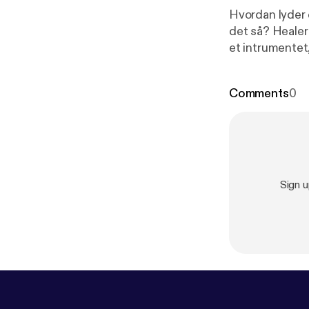
Hvordan lyder 
det så? Healer 
et intrumentet, 
Gennem massage
lyder, og om de
Comments
0
Tilrettelæggels
Sign 