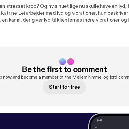
en stresset krop? Og hvis nuet lige nu skulle have en lyd,
Katrine Lei arbejder med lyd og vibrationer, hun beskriver
en kanal, der giver lyd til klienternes indre vibrationer og f
 og clairvoyance, tolker hun Cecilies indre frekvens. H
t lykkes Katrine at gøre Cecilie mere i flow med sig selv.
e og produktion: Cecilie Wortziger. Musik: Frej Levin.
Be the first to comment
up now and become a member of the Mellem himmel og jord comm
Start for free