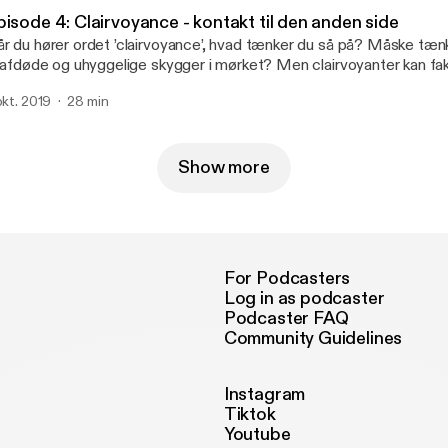
rtziger. Musik: Frej Levin.
isode 4: Clairvoyance - kontakt til den anden side
r du hører ordet ’clairvoyance’, hvad tænker du så på? Måske tæn
l afdøde og uhyggelige skygger i mørket? Men clairvoyanter kan fakt
emtiden og fortiden, og bruges af både mange virksomheder, af po
 okt. 2019
28 min
dre til at give kyndig vejledning. I dette afsnit besøger vi clairvoya
smussen, som hjælper Cecilie med at få kontakt til et afdød fami
lrettelæggelse og produktion: Cecilie Wortziger. Musik: Frej Levin.
Show more
For Podcasters
Log in as podcaster
Podcaster FAQ
Community Guidelines
Instagram
Tiktok
Youtube