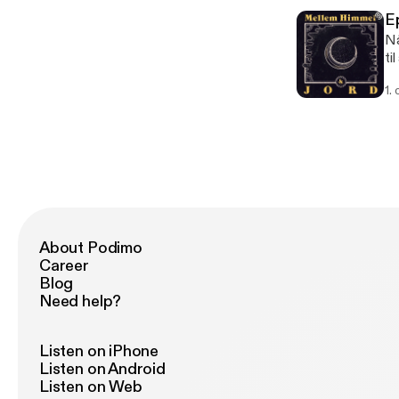
Wo
Ep
Nå
ti
fr
1.
an
Ra
Ti
About Podimo
Career
Blog
Need help?
Listen on iPhone
Listen on Android
Listen on Web