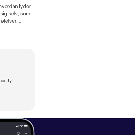
 hvordan lyder
 sig selv, som
ølelser.
ør hvordan det
unity!