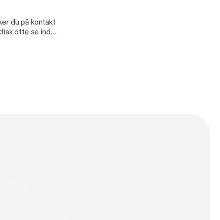
ker du på kontakt
isk ofte se ind i
litiet og mange
nt Rikke
liemedlem.