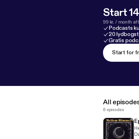
Start 14
99 kr. / month afte
Podcasts k
20 lydbogst
Gratis podc
Start for f
All episode
8 episodes
E
He
Da