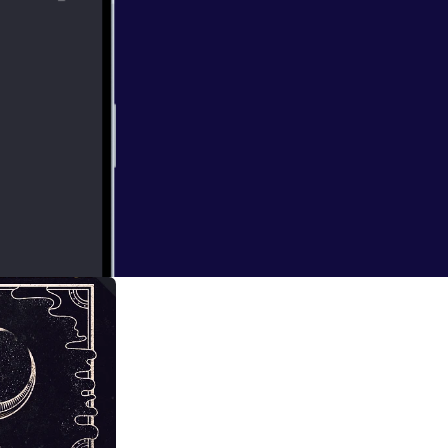
ftet Engleskolen
ekort og andre