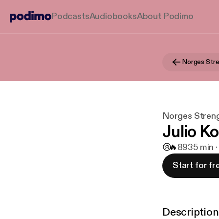
Podcasts
Audiobooks
About Podimo
Norges Stre
Norges Streng
Julio K
😢
🔥
89
35 min ·
Start for fr
Description