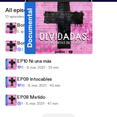
All episodes
13 episodes
Bonus Track 2: Más allá de Juárez
5. apr. 2021
21 min
Bonus Track 1: El chivo expiatorio
😢
2
29. mar. 2021
23 min
EP10 Ni una más
Olvidadas: las muertas de Juárez
EP10 Ni una más
💜
6
8. mar. 2021
55 min
EP09 Intocables
💜
16
8. mar. 2021
43 min
EP08 Metido
😢
1
8. mar. 2021
47 min