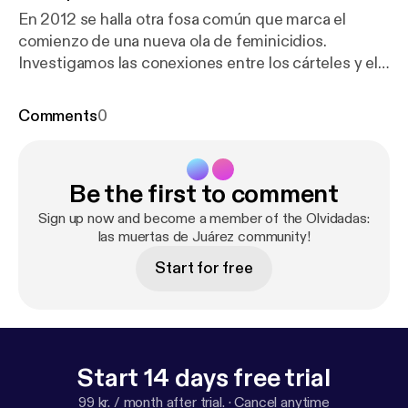
En 2012 se halla otra fosa común que marca el
comienzo de una nueva ola de feminicidios.
Investigamos las conexiones entre los cárteles y el
sistema bancario internacional, y volvemos una vez
más a Juárez para conversar con Paula Flores sobre
Comments
0
lo que ocurrió después de la desaparición de su hija
Sagrario.
Be the first to comment
Sign up now and become a member of the Olvidadas:
las muertas de Juárez community!
Start for free
Start 14 days free trial
99 kr. / month after trial.
·
Cancel anytime