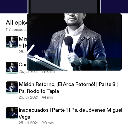
All episodes
117 episodes
Misión Retorno, ¿Bailaras conmigo? | Parte
9 | Ps. Rodolfo Tapia
25. juli 2021
1 h 5 min
Carpe Diem | Ps. Rodolfo Tapia
25. juli 2021
1 h 6 min
Misión Retorno, ¡El Arca Retornó! | Parte 8 | Ps. Rodolfo Tapia
Pastor Rodolfo Tapia
Misión Retorno, ¡El Arca Retornó! | Parte 8 |
Ps. Rodolfo Tapia
25. juli 2021
44 min
Inadecuados | Parte 1 | Ps. de Jóvenes Miguel
Vega
25. juli 2021
30 min