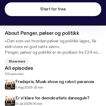
Start for free
About
Penger, pølser og politikk
«Den som vet hvordan pølser og politikk lages, får
aldri mere en god natts søvn».
Penger, pølser og politikk er en podkast fra E24 som
gir deg det du må vite om uken som kommer i
Show more
skjæringspunktet mellom politikk og økonomi.
All episodes
Kommentator og programleder Ina Vedde-
104 episodes
Fjærestad kaller hver mandag inn sitt faste panel
bestående av politisk redaktør i E24 Torbjørn Røe
Fredspris, Musk-show og robot-paranoia
Isaksen, børskommentator Roar Valderhaug og
-
3 Aug 2026
32 min
økonomikommentator Sindre Heyerdahl.
Er vi klare for demokratiets dansegulv?
-
31 Jul 2026
10 min