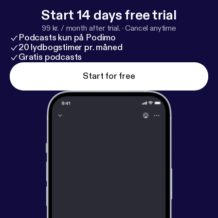
Vida Paraná Quer conhecer mais sobre a Palavra da
Start 14 days free trial
Vida Paraná? Site: www.pvparana.com Instagram:
99 kr. / month after trial.
·
Cancel anytime
@pvparanaoficial ©️ 2023 // Acampamento Palavra
Podcasts kun på Podimo
da Vida Paraná // Pastores de Chinelo. --- Send in a
20 lydbogstimer pr. måned
voice message:
Gratis podcasts
https://podcasters.spotify.com/po
d/show/pvparana/message
Start for free