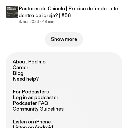
Pastores de Chinelo | Preciso defender a fé
dentro da igreja? | #56
8. maj 2023
49 min
Show more
About Podimo
Career
Blog
Need help?
For Podcasters
Log in as podcaster
Podcaster FAQ
Community Guidelines
Listen on iPhone
Listen on Android