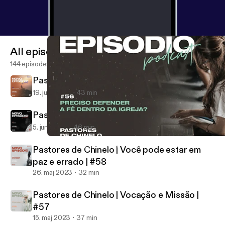
All episodes
144 episodes
Pastores de Chinelo | Homem Banana | #60
19. juni 2023
43 min
Pastores de Chinelo | Racismo | #59
5. juni 2023
46 min
Pastores de Chinelo | Preciso defender a fé dentro da igreja? | #5
Podcast - Palavra da Vida Paraná
Pastores de Chinelo | Você pode estar em
paz e errado | #58
26. maj 2023
32 min
Pastores de Chinelo | Vocação e Missão |
#57
15. maj 2023
37 min