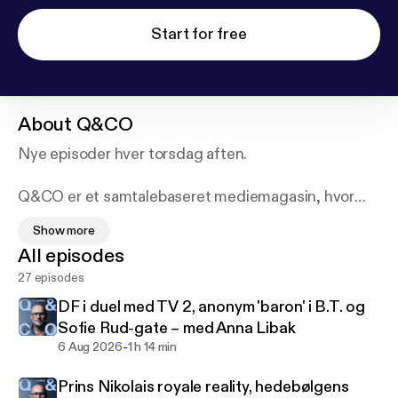
Start for free
About
Q&CO
Nye episoder hver torsdag aften.
Q&CO er et samtalebaseret mediemagasin, hvor
Henrik Qvortrup er vært. Sammen med en ny
Show more
medvært hver uge samler han gæster for at dykke
All episodes
ned i aktuelle mediehistorier og tendenser.
27 episodes
Hver episode tager typisk udgangspunkt i én større
sag, et mediefænomen eller en aktuel debat, og
DF i duel med TV 2, anonym 'baron' i B.T. og
samtalen folder sig ud gennem analyser, kritiske
Sofie Rud-gate – med Anna Libak
interviews og faglig indsigt fra gæsterne. Der er
-
6 Aug 2026
1 h 14 min
fokus på mediebranchen indefra: hvordan historier
Prins Nikolais royale reality, hedebølgens
bliver til, hvad der sker bag redaktionelle