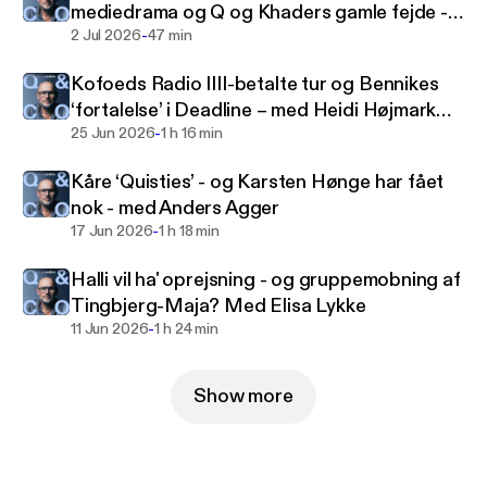
mediedrama og Q og Khaders gamle fejde -
beslutninger, og hvilke dilemmaer journalister og
-
med Naser Khader
2 Jul 2026
47 min
redaktører står i.
Kofoeds Radio IIII-betalte tur og Bennikes
‘fortalelse’ i Deadline – med Heidi Højmark
-
Helveg
25 Jun 2026
1 h 16 min
Kåre ‘Quisties’ - og Karsten Hønge har fået
nok - med Anders Agger
-
17 Jun 2026
1 h 18 min
Halli vil ha' oprejsning - og gruppemobning af
Tingbjerg-Maja? Med Elisa Lykke
-
11 Jun 2026
1 h 24 min
Show more