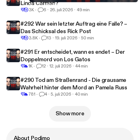
Linda Carman?
#283 Die Leiche in der Garage - Was geschah mit Fran Hayes?
Reich, schön, tot - True Crime
💜
😢
3K
6
26. juli 2026
49 min
#292 War sein letzter Auftrag eine Falle? –
Das Schicksal des Rick Post
💜
😢
3.8K
13
19. juli 2026
50 min
#291 Er entscheidet, wann es endet – Der
Doppelmord von Los Gatos
💜
🔥
1K
12
12. juli 2026
44 min
#290 Tod am Straßenrand - Die grausame
Wahrheit hinter dem Mord an Pamela Russ
💜
🔥
781
4
5. juli 2026
40 min
Show more
About Podimo