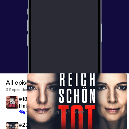
All episodes
311 episodes
#18 Die Liebe, die ihn rettete – Justin &
Hailey Bieber
💜
🔥
2.6K
3
2. aug. 2026
51 min
#293 Acht Tage auf offener See - Wo ist