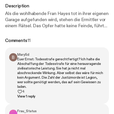
Description
Als die wohlhabende Fran Hayes tot in ihrer eigenen
Garage aufgefunden wird, stehen die Ermittler vor
einem Rätsel. Das Opfer hatte keine Feinde, führte
ein privilegiertes Leben – und doch deutet vieles
auf ein dunkles Doppelleben hin. Warum wurde sie
Comments
11
brutal erschlagen und verbrannt? War es ein
Einbruch, ein Unfall, oder sogar kaltblütiger Mord?
MarySd
Und damit herzlich willkommen bei Reich, Schön,
Euer Ernst: Todesstrafe gerechtfertigt? Ich halte die
Tot - dem Podcast aus der Glitzerwelt. Wir
Abschaffung der Todesstrafe für eine herausragende
berichten über wahre Verbrechen und tragische
zivilisatorische Leistung. Sie hat ja nicht mal
abschreckende Wirkung. Aber selbst das wäre für mich
Todesfälle, in denen die reichen, berühmten und
kein Argument. Die Zahl der Justizmorde ist Legion,
schönen Menschen dieser Welt ihre oft
wer sollte genötigt werden, das auf sein Gewissen zu
dramatischsten Hauptrollen spielen. Mal als
laden.
4
bemitleidenswerte Opfer, mal als eiskalte Killer.
View 1 reply
Denn eines können wir euch mit Sicherheit sagen -
weder Reichtum, Ruhm noch Schönheit schützen
vor Verbrechen ... ganz im Gegenteil! Wir freuen uns
Frau_Status