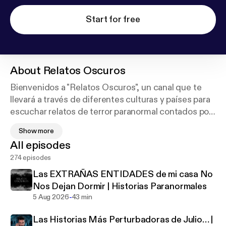
Start for free
About
Relatos Oscuros
Bienvenidos a "Relatos Oscuros", un canal que te
llevará a través de diferentes culturas y países para
escuchar relatos de terror paranormal contados por
personas reales. Descubre los misterios y sucesos
Show more
sobrenaturales que ocurren alrededor del mundo y
All episodes
prepárate para sentir escalofríos con cada historia
274 episodes
que escuches.
Las EXTRAÑAS ENTIDADES de mi casa No
Nos Dejan Dormir | Historias Paranormales
-
5 Aug 2026
43 min
Las Historias Más Perturbadoras de Julio… |