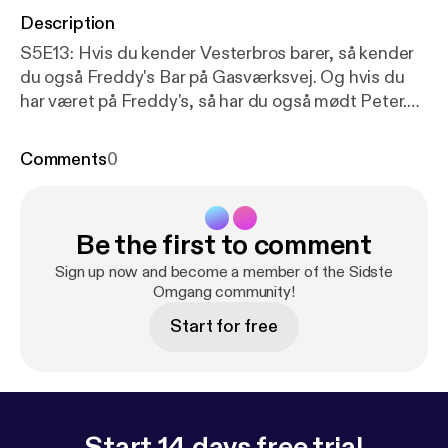
Description
S5E13: Hvis du kender Vesterbros barer, så kender
du også Freddy's Bar på Gasværksvej. Og hvis du
har været på Freddy's, så har du også mødt Peter.
Nu kan du også snart møde Peter i hjembyen Varde,
hvor Freddy's Varde åbner snart.. Hør Peters
Comments
0
historie og kom til åbningsfest på Freddy's i Varde.
Hør også hvorfor det er Sidste Omgang for
podcasten Sidste Omgang - og hvorfor der måske
Be the first to comment
alligevel kommer flere episoder.... #sidsteomgang
Sign up now and become a member of the Sidste
Omgang community!
Start for free
Start 14 days free trial