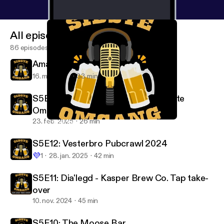
All episodes
86 episodes
Amager Rundt 2025
16. maj 2026
33 min
S5E13: Peter fra Freddy's Bar / Sidste
Omgang
23. feb. 2025
26 min
S5E13: Peter fra Freddy's Bar / Sidste Omgang
Sidste Omgang
S5E12: Vesterbro Pubcrawl 2024
💜
1
28. jan. 2025
42 min
S5E11: Dia'legd - Kasper Brew Co. Tap take-
over
10. nov. 2024
45 min
S5E10: The Moose Bar