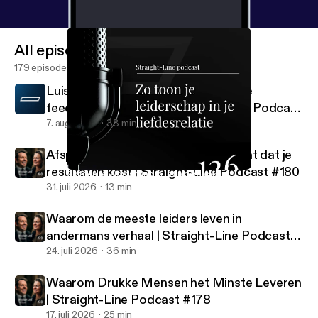
All episodes
179 episodes
Luister dit als er niks gebeurt met de
feedback in je bedrijf | Straight-Line Podcast
#181
7. aug. 2026
38 min
Afspraken vs. verwachtingen: het gat dat je
resultaten kost | Straight-Line Podcast #180
Zo toon je leiderschap in je liefdesrelatie
Straight-Line Podcast
31. juli 2026
13 min
Waarom de meeste leiders leven in
andermans verhaal | Straight-Line Podcast
#179
24. juli 2026
36 min
Waarom Drukke Mensen het Minste Leveren
| Straight-Line Podcast #178
17. juli 2026
25 min