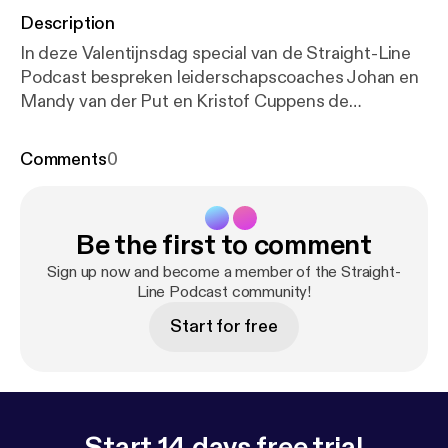
Description
In deze Valentijnsdag special van de Straight-Line
Podcast bespreken leiderschapscoaches Johan en
Mandy van der Put en Kristof Cuppens de
uitdagingen die ondernemers en zakelijk leiders
ervaren in hun liefdesrelatie. Dankzij de krachtige
Comments
0
tools van Straight-Line Leadership leer je naast je
ondernemerschap ook excelleren in de
liefdesrelatie met je partner. Beluister snel de
Be the first to comment
podcast en leer hoe je als drukke ondernemer je
relatie actief kunt bekrachtigen dankzij duidelijke
Sign up now and become a member of the Straight-
communicatie en leiderschap. 📖 Download het
Line Podcast community!
besproken bulletin op de speciale podcastpagina
Start for free
van deze aflevering:
https://www.straightlineleaders
hip.com/?post_type=podcast&p=13624
Start 14 days free trial