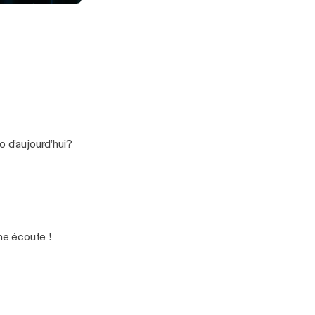
o d’aujourd’hui?
parle de quelques jeux et du Metavers! Bonne écoute !