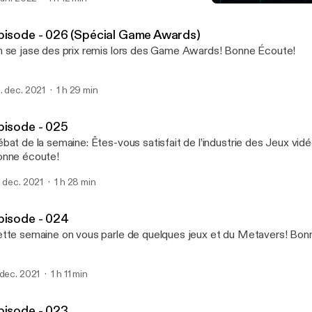
Épisode - 025
TechnoMind Podcast
pisode - 026 (Spécial Game Awards)
On se jase des prix remis lors des Game Awards! Bonne Écoute!
. dec. 2021
1 h 29 min
pisode - 025
bat de la semaine: Êtes-vous satisfait de l’industrie des Jeux vidé
nne écoute!
. dec. 2021
1 h 28 min
pisode - 024
Cette semaine on vous 
 dec. 2021
1 h 11 min
pisode - 023