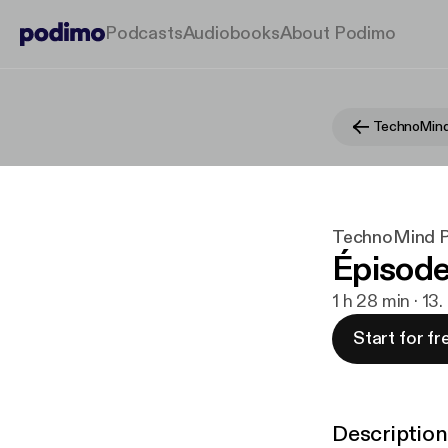
Podcasts
Audiobooks
About Podimo
TechnoMind
TechnoMind 
Épisode
1 h 28 min · 13
Start for fr
Description