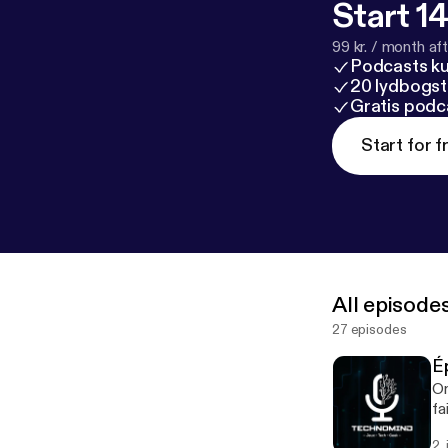
Start 14
99 kr. / month afte
Podcasts k
20 lydbogst
Gratis podc
Start for f
All episode
27 episodes
É
On
2.