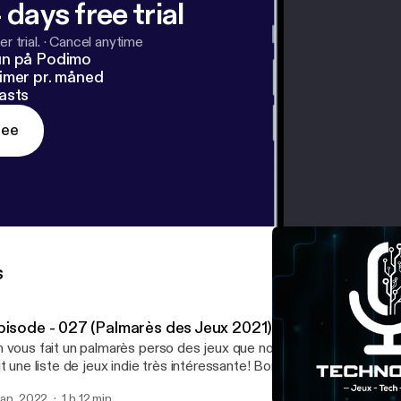
 days free trial
r trial.
·
Cancel anytime
un på Podimo
imer pr. måned
asts
ree
s
pisode - 027 (Palmarès des Jeux 2021)
 vous fait un palmarès perso des jeux que nous avons joué en 20
fait une liste de jeux indie très intéressante! Bonne écoute!
 jan. 2022
1 h 12 min