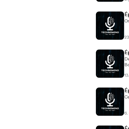
É
23
É
Dé
Bo
13
É
6.
É