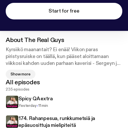
Start for free
About
The Real Guys
Kyrsiikö maanantait? Ei enää! Viikon paras
piristysruiske on täällä, kun pääset aloittamaan
viikkosi kahden uuden parhaan kaverisi - Sergeyn ja
Saulin kanssa. The Real Guys on kahden
Show more
homomiehen universumi, jossa asioista puhutaan
All episodes
kepeällä huumorilla ja maagisella kemialla.
235 episodes
Aikaisemmin miehet ovat keskittyneet
realityohjelmien tuoreimpiin skandaaleihin, mutta
Spicy QA extra
nyt on aika syventyä lisää heidän omaan elämäänsä,
-
Yesterday
11 min
miesseikkailuihinsa ja mehukkaisimpiin juoruihin.
Näiden kahden ystävän käsittelyssä on rakkaus,
174. Rahanpesua, runkkumetsiä ja
paljastukset, seksi ja yhteiskunnan ilmiöt. Pojilla on
epäsuosittuja mielipiteitä