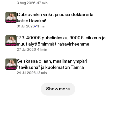
myös ennennäkemätön tavoite tälle vuodelle: löytää
-
3 Aug 2026
47 min
itselleen parisuhde. Ja matka käydään läpi tässä
Dubrovnikin vinkit ja uusia dokkareita
podcastissa, joten hyppää kyytiin!
katsottavaksi!
-
31 Jul 2026
11 min
The Real Guys julkaistaan aina maanantaisin.
Perjantaisin julkaistavassa minijaksossa Sauli ja
173. 4000€ puhelinlasku, 9000€ leikkaus ja
Sergey pitävät kuuntelijansa ajan tasalla
muut älyttömimmät rahavirheemme
realitymaailmasta sekä julkkisjuoruista. Seuraa
-
27 Jul 2026
41 min
Saulia ja Sergeytä myös somessa!
Seiskassa ollaan, maailman ympäri
@saulikoskinen
”taviksena” ja kuolematon Tamra
@serewah
-
24 Jul 2026
13 min
@therealguyspodcast
Show more
Sauli Koskinen on media-ammattilainen, positiivinen
somevaikuttaja ja juontaja. Koko kansan Sauli suosii
H:lla alkavia kaupunkeja, kuten Hyvinkää, Helsinki ja
Hollywood. Sauli on kruunattu muun muassa
Hesburgerin vuoden työntekijäksi. Esiintymisiä TV-