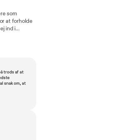
ere som
r at forholde
j ind i
uber. Og til
ndte at græde.
å trods af at
bedste
al snak om, at