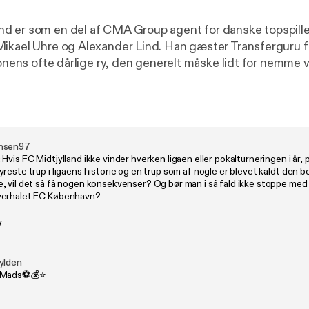
d er som en del af CMA Group agent for danske topspill
ikael Uhre og Alexander Lind. Han gæster Transferguru fo
ionens ofte dårlige ry, den generelt måske lidt for nemme ve
 agentens håndværk, forretningshemmeligheder og faldgr
og på glasset på en restaurant i København og bare begy
nsen97
Hvis FC Midtjylland ikke vinder hverken ligaen eller pokalturneringen i år, p
reste trup i ligaens historie og en trup som af nogle er blevet kaldt den 
 vil det så få nogen konsekvenser? Og bør man i så fald ikke stoppe med 
verhalet FC København?
y
ylden
Mads⚽️💰⭐️