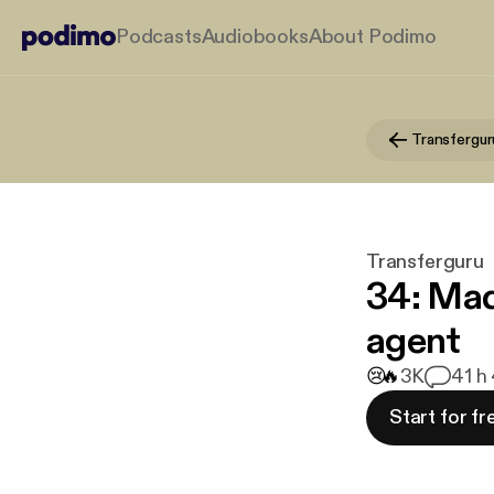
Podcasts
Audiobooks
About Podimo
Transfergur
Transferguru
34: Mad
agent
😢
🔥
3K
4
1 h
Start for fr