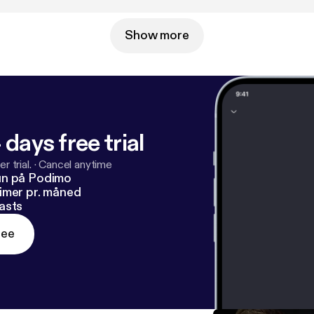
Show more
 days free trial
r trial.
·
Cancel anytime
un på Podimo
imer pr. måned
asts
ree