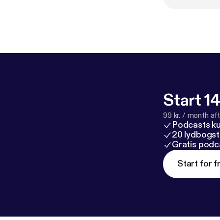
Start 14
99 kr. / month afte
Podcasts k
20 lydbogst
Gratis podc
Start for f