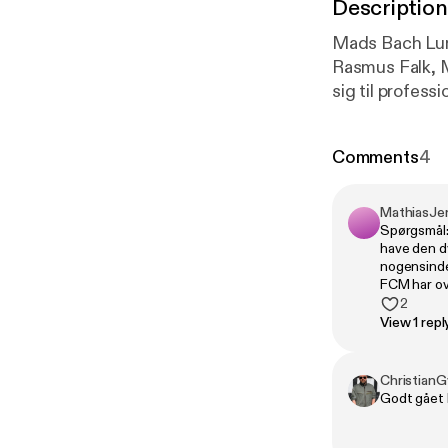
Description
Mads Bach Lun
Rasmus Falk, M
sig til profess
branchen samt
dengang han sl
Comments
4
MathiasJe
Spørgsmål: 
have den dy
nogensinde,
FCM har o
2
View 1 repl
ChristianG
Godt gået 