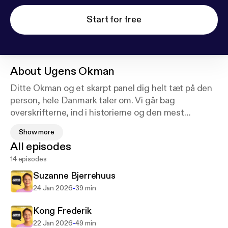
Start for free
About
Ugens Okman
Ditte Okman og et skarpt panel dig helt tæt på den
person, hele Danmark taler om. Vi går bag
overskrifterne, ind i historierne og den mest
vedholdende sladder. Hvem er de egentlig? Hvor
Show more
kommer de fra? Og hvilke hemmeligheder gemmer
All episodes
sig bag facaden? Ugens Okman er dit ugentlige,
14 episodes
tabloide portrætprogram - til dig, der elsker kulørte
historier, ærlige meninger og godt selskab.
Suzanne Bjerrehuus
-
24 Jan 2026
39 min
Følg Ugens Okman i appen og lyt til nye episoder
hver torsdag.
Kong Frederik
-
22 Jan 2026
49 min