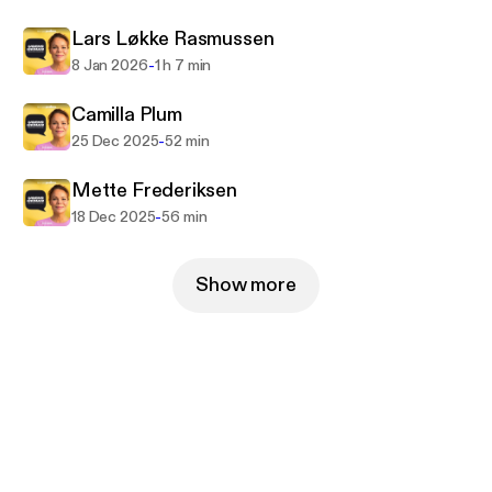
Følg Ditte Okman på Facebook og Instagram:
Lars Løkke Rasmussen
@ditteokman
-
8 Jan 2026
1 h 7 min
Vært og tilrettelæggelse: Ditte Okman
Camilla Plum
Redaktør: Sarah Ørsted/ Maja Mazor
-
25 Dec 2025
52 min
Produktion, mix og klip: Jakob Ranum
Mette Frederiksen
-
18 Dec 2025
56 min
Show more