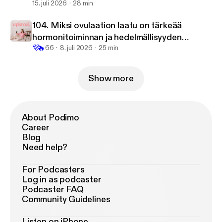
yhteys 🧬
15. juli 2026
28 min
oppaan! ✨ Ota myös sometilini seurantaan:
Instagram: @sonjahannus [
https://www.instagram.c
104. Miksi ovulaation laatu on tärkeää
om/sonjahannus/
] TikTok: @sonjahannus [
https://w
hormonitoiminnan ja hedelmällisyyden
ww.tiktok.com/@sonjahannus
] selittämätön
💜
🔥
kannalta?
66
8. juli 2026
25 min
lapsettomuus, hormonitoiminta, hormoniterveys,
hedelmällisyys, raskaustoive, ovulaatio,
progesteroni, luteaalivaihe, implantaatio, hermosto,
Show more
stressi ja hormonitoiminta, energiavaje,
aineenvaihdunta, verensokeri, suolisto, tulehdus,
kilpirauhanen, mikroravinteet, siittiöiden laatu,
About Podimo
DNA-fragmentaatio, kehon kuormitus,
Career
Blog
palautuminen, Heal Your Hormones, UPLEVEL-
Need help?
podcast
For Podcasters
Log in as podcaster
Podcaster FAQ
Community Guidelines
Listen on iPhone