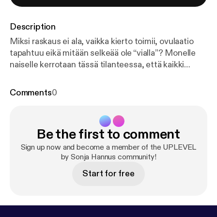
Description
Miksi raskaus ei ala, vaikka kierto toimii, ovulaatio
tapahtuu eikä mitään selkeää ole “vialla”? Monelle
naiselle kerrotaan tässä tilanteessa, että kaikki
näyttää normaalilta. Tutkimuksissa ei löydy
poikkeavuuksia, eikä selkeää syytä lapsettomuudelle
Comments
0
pystytä nimeämään. Silti kuukausi toisensa jälkeen
raskaus ei ala. Tässä jaksossa pureudumme siihen,
mitä “normaali” oikeasti tarkoittaa hedelmällisyyden
Be the first to comment
kannalta ja miksi se ei aina riitä. Vaikka kaikki olisi
viitearvojen sisällä, keho ei välttämättä priorisoi
Sign up now and become a member of the UPLEVEL
raskautta, jos se ei saa riittävästi signaaleja
by Sonja Hannus community!
turvallisuudesta. Tässä jaksossa kuulet: ✨ miksi
Start for free
normaali hormonitaso ei aina tarkoita optimaalista
hormonitoimintaa ✨ miten hermoston tila ja
energiatasapaino vaikuttavat hedelmällisyyteen ✨
miksi luteaalivaihe ja implantaatio ovat kriittisiä