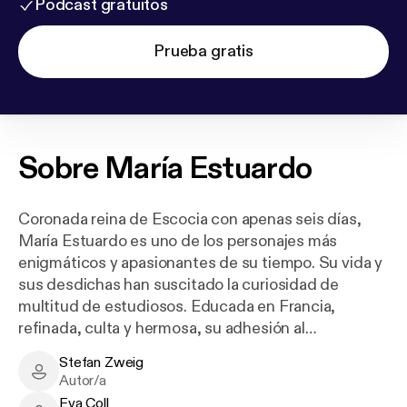
Podcast gratuitos
Prueba gratis
Sobre
María Estuardo
Coronada reina de Escocia con apenas seis días,
María Estuardo es uno de los personajes más
enigmáticos y apasionantes de su tiempo. Su vida y
sus desdichas han suscitado la curiosidad de
multitud de estudiosos. Educada en Francia,
refinada, culta y hermosa, su adhesión al
catolicismo en la turbulenta época de las revueltas
Stefan Zweig
protestantes, la complicada política sucesoria en
Stefan Zweig - Author
Autor/a
Inglaterra, así como la fragilidad política del reino de
Eva Coll