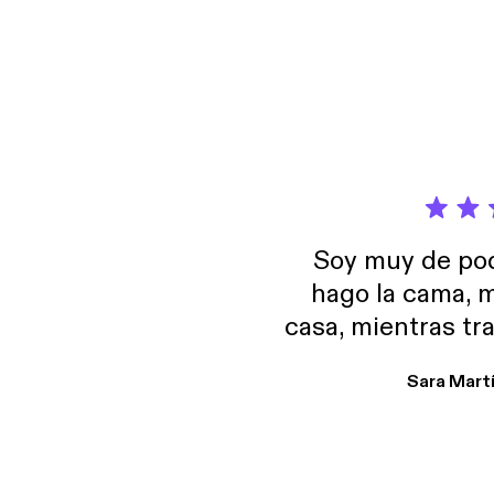
Soy muy de pod
hago la cama, m
casa, mientras tr
encuentro p
Sara Mart
encantan. De em
salid, de humor…
Estoy en