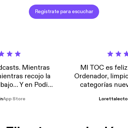
Regístrate para escuchar
casts. Mientras
MI TOC es feliz
ientras recojo la
Ordenador, limpi
abajo… Y en Podimo
categorías nuev
odcast que me
ín
App Store
Lorettalecto
prendimiento, de
 De lo que quiera!
cantada 👍