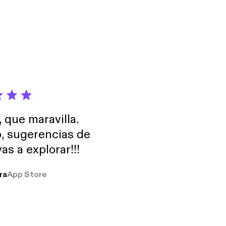
, que maravilla.
o, sugerencias de
as a explorar!!!
ra
App Store