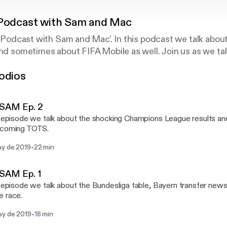
 Podcast with Sam and Mac
rs Podcast with Sam and Mac'. In this podcast we talk about
and sometimes about FIFA Mobile as well. Join us as we t
odios
AM Ep. 2
s episode we talk about the shocking Champions League results and
pcoming TOTS.
-
ay de 2019
22 min
AM Ep. 1
s episode we talk about the Bundesliga table, Bayern transfer new
e race.
-
ay de 2019
18 min