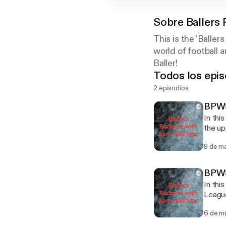
Sobre
Ballers
This is the 'Balle
world of football 
Baller!
Todos los epis
2 episodios
BPWS
In thi
the u
9 de m
BPWS
In thi
Leagu
6 de m