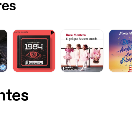
res
ntes