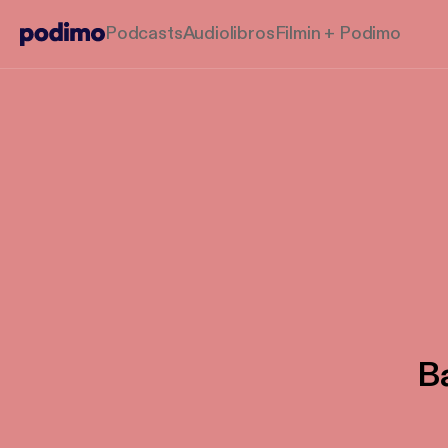
Podcasts
Audiolibros
Filmin + Podimo
B