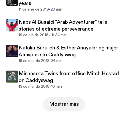
years
difficult to answer. Once the van gets put in gear,
-
11 de ene de 2019
20 min
you never know what will happen next. So tune and
hear it happen for yourself
Nabs Al Busaidi "Arab Adventurer" tells
Join the team and get a Caddyswag cooler for your
stories of extreme perseverance
golf bag at caddyswag.com
-
19 de jun de 2018
1 h 34 min
Natalia Barulich & Esther Anaya bring major
Atmsphre to Caddyswag
-
19 de mar de 2018
34 min
Minnesota Twins front office Mitch Hestad
on Caddyswag
-
13 de mar de 2018
16 min
Mostrar más