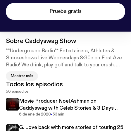
Prueba gratis
Sobre
Caddyswag Show
**Underground Radio** Entertainers, Athletes &
Smokeshows Live Wednesdays 8:30c on First Ave
Radio! We drink, play golf and talk to your crush.
The Caddyswag Radio Show is “A 2 hour weekly
Mostrar más
break from the stresses of life.” Climb in the van and
Todos los episodios
join team Caddyswag as we go on an epic
56 episodios
adventure every Wednesday night LIVE from 8:30-
10:30 pm cst. Hot topics, pro athletes, psychics,
Movie Producer Noel Ashman on
prank calls, comedians.
Caddyswag with Celeb Stories & 3 Days
Podcast on iTunes, Google Play & Stitcher
-
Rising
6 de ene de 2020
53 min
This show has a special zest for investigating the
G. Love back with more stories of touring 25
unknown and answering the questions that are